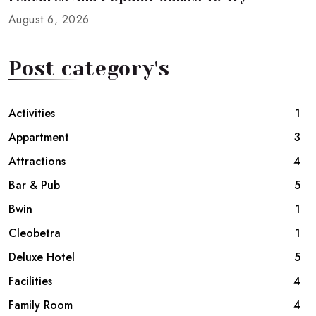
August 6, 2026
Post category's
Activities
1
Appartment
3
Attractions
4
Bar & Pub
5
Bwin
1
Cleobetra
1
Deluxe Hotel
5
Facilities
4
Family Room
4