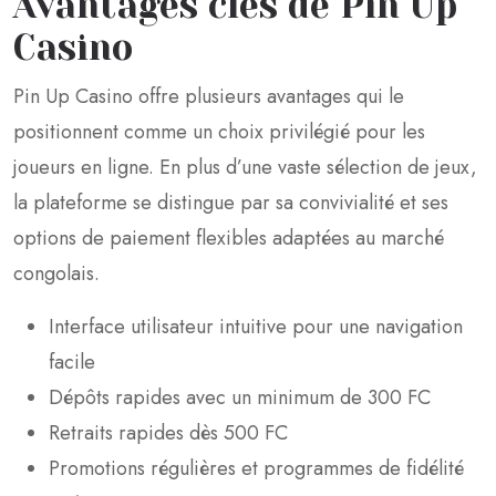
Avantages clés de Pin Up
Casino
Pin Up Casino offre plusieurs avantages qui le
positionnent comme un choix privilégié pour les
joueurs en ligne. En plus d’une vaste sélection de jeux,
la plateforme se distingue par sa convivialité et ses
options de paiement flexibles adaptées au marché
congolais.
Interface utilisateur intuitive pour une navigation
facile
Dépôts rapides avec un minimum de 300 FC
Retraits rapides dès 500 FC
Promotions régulières et programmes de fidélité