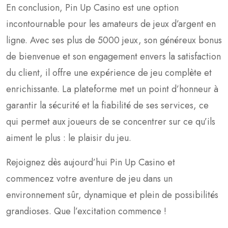
En conclusion, Pin Up Casino est une option
incontournable pour les amateurs de jeux d’argent en
ligne. Avec ses plus de 5000 jeux, son généreux bonus
de bienvenue et son engagement envers la satisfaction
du client, il offre une expérience de jeu complète et
enrichissante. La plateforme met un point d’honneur à
garantir la sécurité et la fiabilité de ses services, ce
qui permet aux joueurs de se concentrer sur ce qu’ils
aiment le plus : le plaisir du jeu.
Rejoignez dès aujourd’hui Pin Up Casino et
commencez votre aventure de jeu dans un
environnement sûr, dynamique et plein de possibilités
grandioses. Que l’excitation commence !