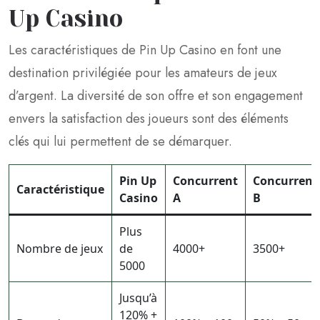
Up Casino
Les caractéristiques de Pin Up Casino en font une
destination privilégiée pour les amateurs de jeux
d’argent. La diversité de son offre et son engagement
envers la satisfaction des joueurs sont des éléments
clés qui lui permettent de se démarquer.
Pin Up
Concurrent
Concurrent
Caractéristique
Casino
A
B
Plus
Nombre de jeux
de
4000+
3500+
5000
Jusqu’à
120% +