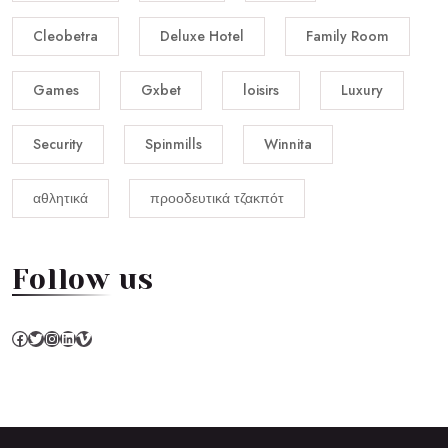
Cleobetra
Deluxe Hotel
Family Room
Games
Gxbet
loisirs
Luxury
Security
Spinmills
Winnita
αθλητικά
προοδευτικά τζακπότ
Follow us
Facebook
Twitter
Instagram
LinkedIn
Vimeo