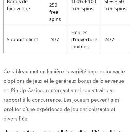
Bonus de
100% + 100
50% + 50
250
bienvenue
free spins
free spins
free
spins
Heures
Support client
24/7
d’ouverture
24/7
limitées
Ce tableau met en lumière la variété impressionnante
d’options de jeux et le généreux bonus de bienvenue
de Pin Up Casino, renforçant ainsi son attrait par
rapport à la concurrence. Les joueurs peuvent ainsi
profiter d’une expérience de jeu enrichissante et
diversifiée.