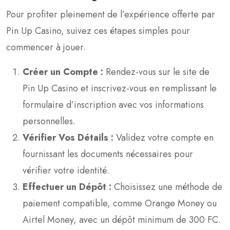
Pour profiter pleinement de l’expérience offerte par
Pin Up Casino, suivez ces étapes simples pour
commencer à jouer.
Créer un Compte :
Rendez-vous sur le site de
Pin Up Casino et inscrivez-vous en remplissant le
formulaire d’inscription avec vos informations
personnelles.
Vérifier Vos Détails :
Validez votre compte en
fournissant les documents nécessaires pour
vérifier votre identité.
Effectuer un Dépôt :
Choisissez une méthode de
paiement compatible, comme Orange Money ou
Airtel Money, avec un dépôt minimum de 300 FC.