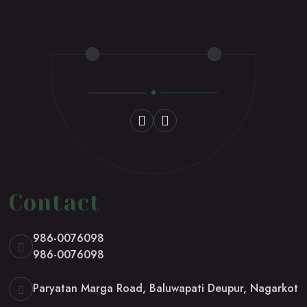
Contact
986-0076098
986-0076098
Paryatan Marga Road, Baluwapati Deupur, Nagarkot