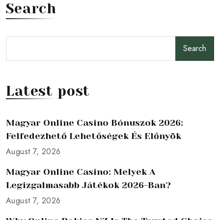
Search
Search
Latest post
Magyar Online Casino Bónuszok 2026:
Felfedezhető Lehetőségek És Előnyök
August 7, 2026
Magyar Online Casino: Melyek A
Legizgalmasabb Játékok 2026-Ban?
August 7, 2026