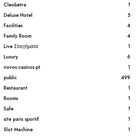
Cleobetra
1
Deluxe Hotel
5
Facilities
4
Family Room
4
Live Στοιχήματα
1
Luxury
6
novos-casinos-pt
1
public
499
Restaurant
1
Rooms
1
Safe
1
site paris sportif
1
Slot Machine
1