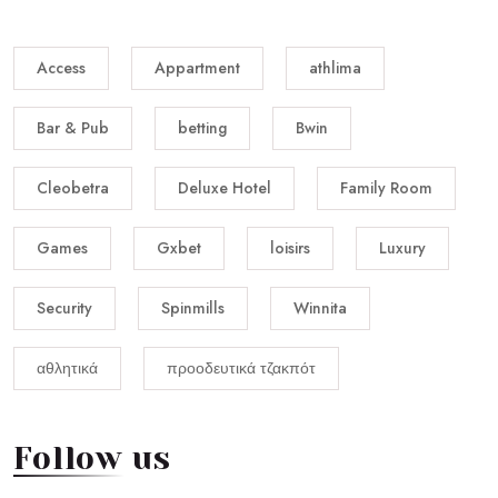
Access
Appartment
athlima
Bar & Pub
betting
Bwin
Cleobetra
Deluxe Hotel
Family Room
Games
Gxbet
loisirs
Luxury
Security
Spinmills
Winnita
αθλητικά
προοδευτικά τζακπότ
Follow us