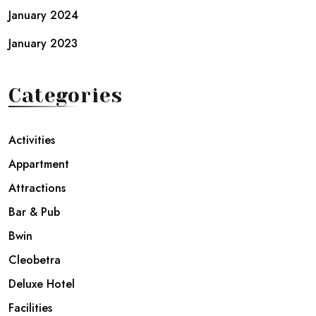
January 2024
January 2023
Categories
Activities
Appartment
Attractions
Bar & Pub
Bwin
Cleobetra
Deluxe Hotel
Facilities