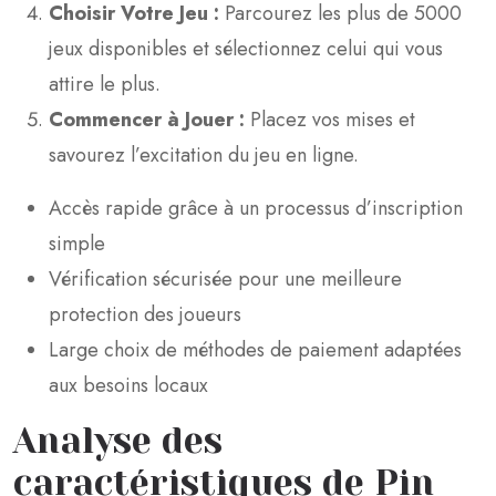
Choisir Votre Jeu :
Parcourez les plus de 5000
jeux disponibles et sélectionnez celui qui vous
attire le plus.
Commencer à Jouer :
Placez vos mises et
savourez l’excitation du jeu en ligne.
Accès rapide grâce à un processus d’inscription
simple
Vérification sécurisée pour une meilleure
protection des joueurs
Large choix de méthodes de paiement adaptées
aux besoins locaux
Analyse des
caractéristiques de Pin