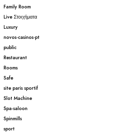
Family Room
Live Στοιχήματα
Luxury
novos-casinos-pt
public
Restaurant
Rooms
Safe
site paris sportif
Slot Machine
Spa-saloon
Spinmills
sport