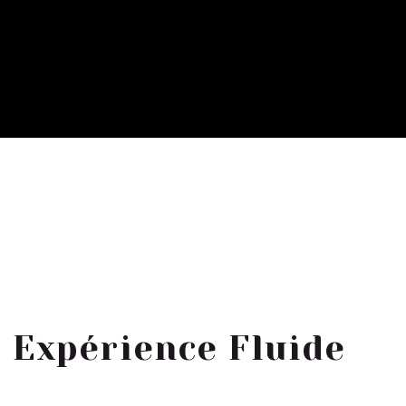
 Expérience Fluide