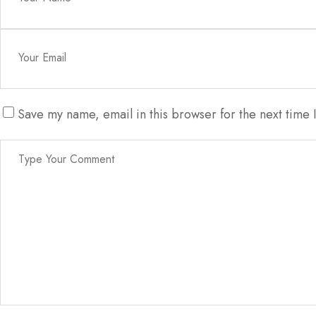
Save my name, email in this browser for the next time