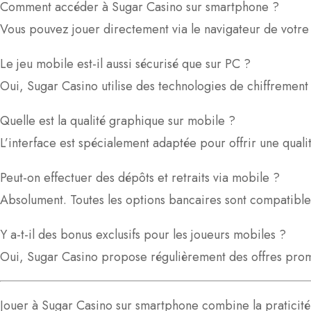
Comment accéder à Sugar Casino sur smartphone ?
Vous pouvez jouer directement via le navigateur de votre s
Le jeu mobile est-il aussi sécurisé que sur PC ?
Oui, Sugar Casino utilise des technologies de chiffrement
Quelle est la qualité graphique sur mobile ?
L’interface est spécialement adaptée pour offrir une qual
Peut-on effectuer des dépôts et retraits via mobile ?
Absolument. Toutes les options bancaires sont compatibles
Y a-t-il des bonus exclusifs pour les joueurs mobiles ?
Oui, Sugar Casino propose régulièrement des offres promo
Jouer à Sugar Casino sur smartphone combine la praticité d