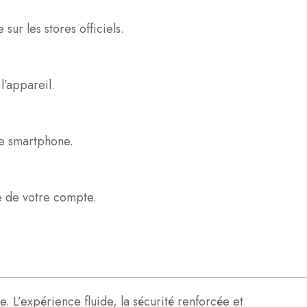
ur les stores officiels.
l’appareil.
re smartphone.
e de votre compte.
. L’expérience fluide, la sécurité renforcée et