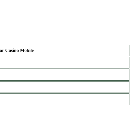
ar Casino Mobile