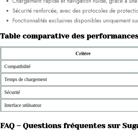
Chargement rapide et navigation fluide, grâce à une
Sécurité renforcée, avec des protocoles de protectio
Fonctionnalités exclusives disponibles uniquement sur
Table comparative des performance
Critère
Compatibilité
Temps de chargement
Sécurité
Interface utilisateur
FAQ – Questions fréquentes sur Sug