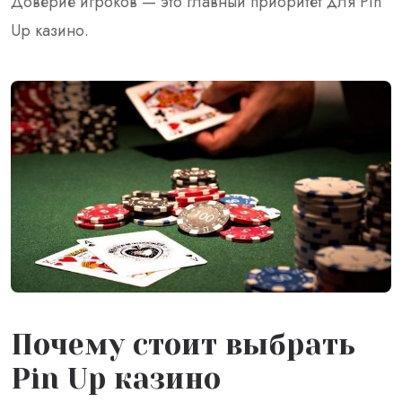
Доверие игроков — это главный приоритет для Pin
Up казино.
Почему стоит выбрать
Pin Up казино