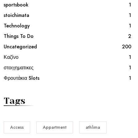
sportsbook
1
stoichimata
1
Technology
1
Things To Do
2
Uncategorized
200
Καζίνο
1
στοιχηματικες
1
Φρουτάκια Slots
1
Tags
Access
Appartment
athlima