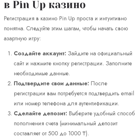
в Pin Up казино
Регистрация в казино Pin Up проста и интуитивно
понятна. Следуйте этим шагам, чтобы начать свою
азартную игру:
Создайте аккаунт:
Зайдите на официальный
сайт и нажмите кнопку регистрации. Заполните
необходимые данные.
Подтвердите свои данные:
После
регистрации вам потребуется подтвердить email
или номер телефона для аутентификации.
Сделайте депозит:
Выберите удобный способ
пополнения счета (минимальный депозит
составляет от 500 до 1000 ₸).