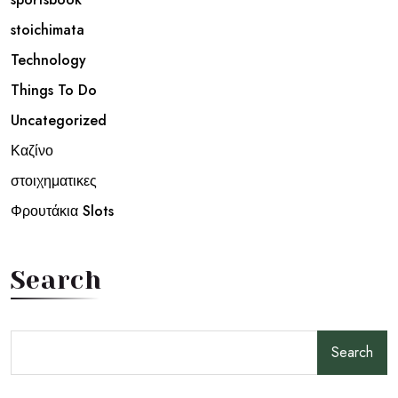
stoichimata
Technology
Things To Do
Uncategorized
Καζίνο
στοιχηματικες
Φρουτάκια Slots
Search
Search