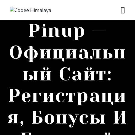
Pinup —
Официальн
Ый Сайт:
Регистраци
Я, Бонусы И