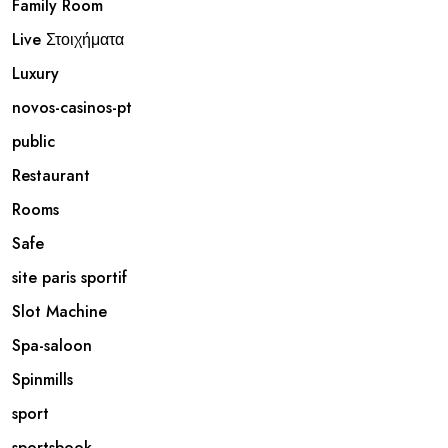
Family Room
Live Στοιχήματα
Luxury
novos-casinos-pt
public
Restaurant
Rooms
Safe
site paris sportif
Slot Machine
Spa-saloon
Spinmills
sport
sportsbook