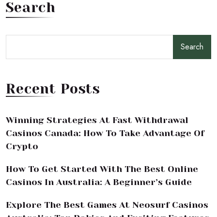
Search
Search
Recent Posts
Winning Strategies At Fast Withdrawal
Casinos Canada: How To Take Advantage Of
Crypto
How To Get Started With The Best Online
Casinos In Australia: A Beginner’s Guide
Explore The Best Games At Neosurf Casinos