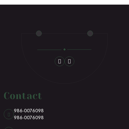
Contact
986-0076098
986-0076098