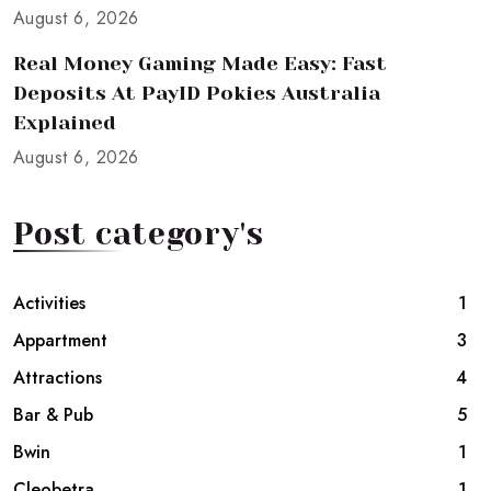
August 6, 2026
Real Money Gaming Made Easy: Fast
Deposits At PayID Pokies Australia
Explained
August 6, 2026
Post category's
Activities
1
Appartment
3
Attractions
4
Bar & Pub
5
Bwin
1
Cleobetra
1