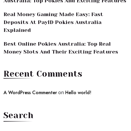
Australia: Top Pokies And Exciting Features
Real Money Gaming Made Easy: Fast
Deposits At PayID Pokies Australia
Explained
Best Online Pokies Australia: Top Real
Money Slots And Their Exciting Features
Recent Comments
A WordPress Commenter
on
Hello world!
Search