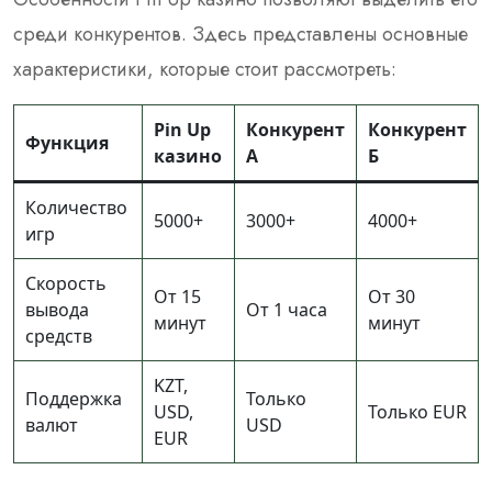
среди конкурентов. Здесь представлены основные
характеристики, которые стоит рассмотреть:
Pin Up
Конкурент
Конкурент
Функция
казино
А
Б
Количество
5000+
3000+
4000+
игр
Скорость
От 15
От 30
вывода
От 1 часа
минут
минут
средств
KZT,
Поддержка
Только
USD,
Только EUR
валют
USD
EUR