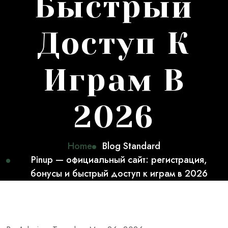
Быстрый
Доступ К
Играм В
2026
Home
Blog Standard
Pinup — официальный сайт: регистрация,
бонусы и быстрый доступ к играм в 2026