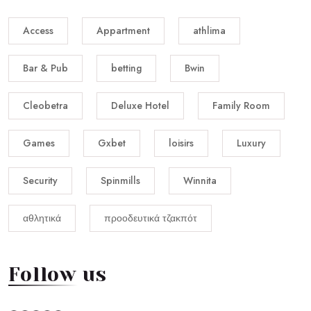
Access
Appartment
athlima
Bar & Pub
betting
Bwin
Cleobetra
Deluxe Hotel
Family Room
Games
Gxbet
loisirs
Luxury
Security
Spinmills
Winnita
αθλητικά
προοδευτικά τζακπότ
Follow us