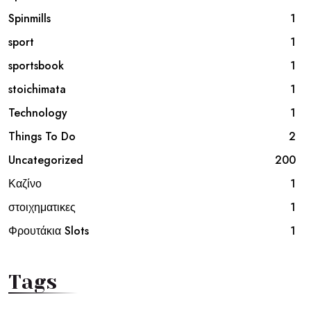
Spinmills
1
sport
1
sportsbook
1
stoichimata
1
Technology
1
Things To Do
2
Uncategorized
200
Καζίνο
1
στοιχηματικες
1
Φρουτάκια Slots
1
Tags