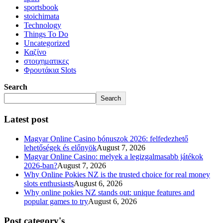
sportsbook
stoichimata
Technology
Things To Do
Uncategorized
Καζίνο
στοιχηματικες
Φρουτάκια Slots
Search
Search
Latest post
Magyar Online Casino bónuszok 2026: felfedezhető
lehetőségek és előnyök
August 7, 2026
Magyar Online Casino: melyek a legizgalmasabb játékok
2026-ban?
August 7, 2026
Why Online Pokies NZ is the trusted choice for real money
slots enthusiasts
August 6, 2026
Why online pokies NZ stands out: unique features and
popular games to try
August 6, 2026
Post category's