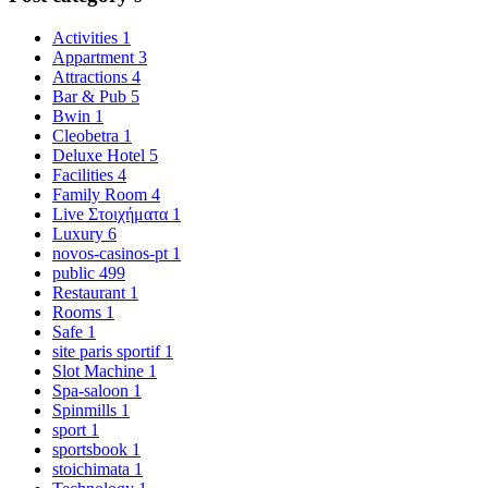
Activities
1
Appartment
3
Attractions
4
Bar & Pub
5
Bwin
1
Cleobetra
1
Deluxe Hotel
5
Facilities
4
Family Room
4
Live Στοιχήματα
1
Luxury
6
novos-casinos-pt
1
public
499
Restaurant
1
Rooms
1
Safe
1
site paris sportif
1
Slot Machine
1
Spa-saloon
1
Spinmills
1
sport
1
sportsbook
1
stoichimata
1