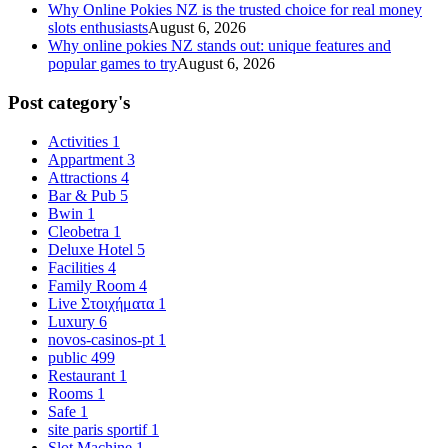
Why Online Pokies NZ is the trusted choice for real money
slots enthusiasts
August 6, 2026
Why online pokies NZ stands out: unique features and
popular games to try
August 6, 2026
Post category's
Activities
1
Appartment
3
Attractions
4
Bar & Pub
5
Bwin
1
Cleobetra
1
Deluxe Hotel
5
Facilities
4
Family Room
4
Live Στοιχήματα
1
Luxury
6
novos-casinos-pt
1
public
499
Restaurant
1
Rooms
1
Safe
1
site paris sportif
1
Slot Machine
1