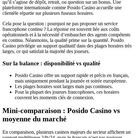
qu’il s’agisse de dépôt, retrait, ou question sur un bonus. Une
plateforme internationale comme Posido Casino accueille une
clientèle répartie sur plusieurs fuseaux horaires.
Cela pose la question : pourquoi ne pas proposer un service
francophone continu ? La réponse est souvent liée aux coûts
opérationnels et à la nécessité d’embaucher des agents compétents
en continu. Néanmoins, la qualité prime sur la quantité. Posido
Casino privilégie un support qualitatif dans des plages horaires très
larges, ce qui satisfait la majorité des joueurs.
Sur la balance : disponibilité vs qualité
Posido Casino offre un support rapide et précis en français,
mais uniquement pendant la journée et soirée européenne.
Les plages horaires sont larges mais pas continues.
Pour la plupart des joueurs francophones, ces horaires
couvrent les moments clés de connexion.
Mini-comparaison : Posido Casino vs
moyenne du marché
En comparaison, plusieurs casinos majeurs du secteur affichent un
support multilingue 24h/24, mais le français n’est pas toujours