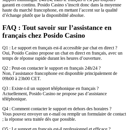
garanti en continu. Posido Casino s’inscrit donc dans la moyenne
haute du marché francophone, en mettant l’accent sur la qualité
d’échange plutôt que la disponibilité absolue.
FAQ : Tout savoir sur l’assistance en
français chez Posido Casino
Q1 : Le support en français est-il accessible par chat en direct ?
Oui, Posido Casino propose un chat en direct en français, avec un
temps de réponse rapide durant les heures d’ouverture.
Q2 : Peut-on contacter le support en français 24h/24 ?
Non, l’assistance francophone est disponible principalement de
09h00 à 23h00 CET.
Q3 : Existe-t-il un support téléphonique en français ?
Actuellement, Posido Casino ne propose pas d’assistance
téléphonique.
Q4 : Comment contacter le support en dehors des horaires ?
Vous pouvez envoyer un e-mail ou remplir un formulaire de contact
; la réponse sera traitée dès que possible.
Q5 : Le support en français est-il professionnel et efficace ?