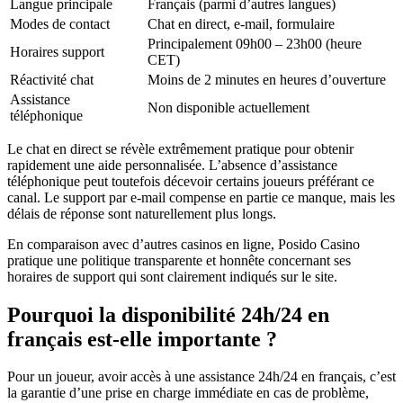
Langue principale
Français (parmi d’autres langues)
Modes de contact
Chat en direct, e-mail, formulaire
Principalement 09h00 – 23h00 (heure
Horaires support
CET)
Réactivité chat
Moins de 2 minutes en heures d’ouverture
Assistance
Non disponible actuellement
téléphonique
Le chat en direct se révèle extrêmement pratique pour obtenir
rapidement une aide personnalisée. L’absence d’assistance
téléphonique peut toutefois décevoir certains joueurs préférant ce
canal. Le support par e-mail compense en partie ce manque, mais les
délais de réponse sont naturellement plus longs.
En comparaison avec d’autres casinos en ligne, Posido Casino
pratique une politique transparente et honnête concernant ses
horaires de support qui sont clairement indiqués sur le site.
Pourquoi la disponibilité 24h/24 en
français est-elle importante ?
Pour un joueur, avoir accès à une assistance 24h/24 en français, c’est
la garantie d’une prise en charge immédiate en cas de problème,