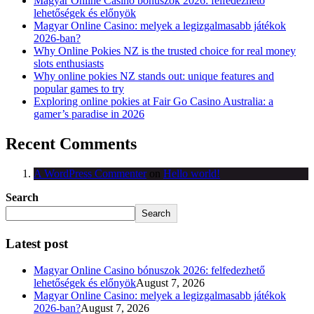
Magyar Online Casino bónuszok 2026: felfedezhető
lehetőségek és előnyök
Magyar Online Casino: melyek a legizgalmasabb játékok
2026-ban?
Why Online Pokies NZ is the trusted choice for real money
slots enthusiasts
Why online pokies NZ stands out: unique features and
popular games to try
Exploring online pokies at Fair Go Casino Australia: a
gamer’s paradise in 2026
Recent Comments
A WordPress Commenter
on
Hello world!
Search
Search
Latest post
Magyar Online Casino bónuszok 2026: felfedezhető
lehetőségek és előnyök
August 7, 2026
Magyar Online Casino: melyek a legizgalmasabb játékok
2026-ban?
August 7, 2026