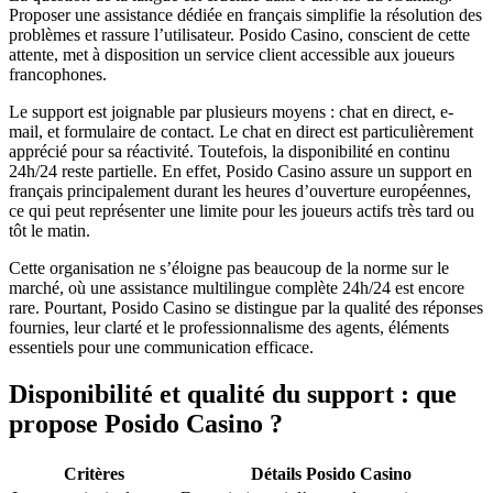
Proposer une assistance dédiée en français simplifie la résolution des
problèmes et rassure l’utilisateur. Posido Casino, conscient de cette
attente, met à disposition un service client accessible aux joueurs
francophones.
Le support est joignable par plusieurs moyens : chat en direct, e-
mail, et formulaire de contact. Le chat en direct est particulièrement
apprécié pour sa réactivité. Toutefois, la disponibilité en continu
24h/24 reste partielle. En effet, Posido Casino assure un support en
français principalement durant les heures d’ouverture européennes,
ce qui peut représenter une limite pour les joueurs actifs très tard ou
tôt le matin.
Cette organisation ne s’éloigne pas beaucoup de la norme sur le
marché, où une assistance multilingue complète 24h/24 est encore
rare. Pourtant, Posido Casino se distingue par la qualité des réponses
fournies, leur clarté et le professionnalisme des agents, éléments
essentiels pour une communication efficace.
Disponibilité et qualité du support : que
propose Posido Casino ?
Critères
Détails Posido Casino