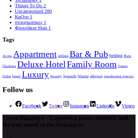
Technology
1
Things To Do
2
Uncategorized
200
Καζίνο
1
στοιχηματικες
1
Φρουτάκια Slots
1
Tags
Appartment
Bar & Pub
betting
Access
athlima
Bwin
Deluxe Hotel
Family Room
Cleobetra
Games
Luxury
Gxbet
loisirs
Security
Spinmills
Winnita
αθλητικά
προοδευτικά τζακπότ
Follow us
Facebook
Twitter
Instagram
LinkedIn
Vimeo
Cooee Himalaya - Experience peace, comfort, and
the true sound of the Himalayas.