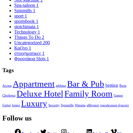
Spa-saloon
1
Spinmills
1
sport
1
sportsbook
1
stoichimata
1
Technology
1
Things To Do
2
Uncategorized
200
Καζίνο
1
στοιχηματικες
1
Φρουτάκια Slots
1
Tags
Appartment
Bar & Pub
betting
Access
athlima
Bwin
Deluxe Hotel
Family Room
Cleobetra
Games
Luxury
Gxbet
loisirs
Security
Spinmills
Winnita
αθλητικά
προοδευτικά τζακπότ
Follow us