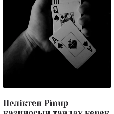
Неліктен Pinup
казиносын таңдау керек