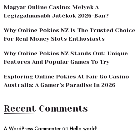
Magyar Online Casino: Melyek A
Legizgalmasabb Játékok 2026-Ban?
Why Online Pokies NZ Is The Trusted Choice
For Real Money Slots Enthusiasts
Why Online Pokies NZ Stands Out: Unique
Features And Popular Games To Try
Exploring Online Pokies At Fair Go Casino
Australia: A Gamer’s Paradise In 2026
Recent Comments
A WordPress Commenter
on
Hello world!