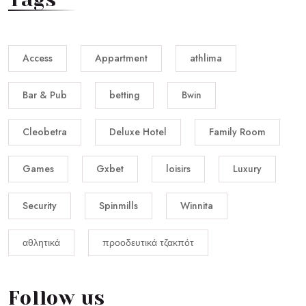
Access
Appartment
athlima
Bar & Pub
betting
Bwin
Cleobetra
Deluxe Hotel
Family Room
Games
Gxbet
loisirs
Luxury
Security
Spinmills
Winnita
αθλητικά
προοδευτικά τζακπότ
Follow us