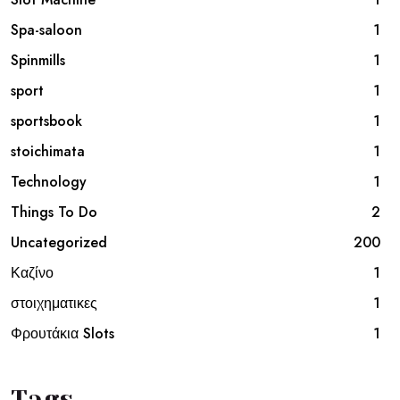
Spa-saloon
1
Spinmills
1
sport
1
sportsbook
1
stoichimata
1
Technology
1
Things To Do
2
Uncategorized
200
Καζίνο
1
στοιχηματικες
1
Φρουτάκια Slots
1
Tags