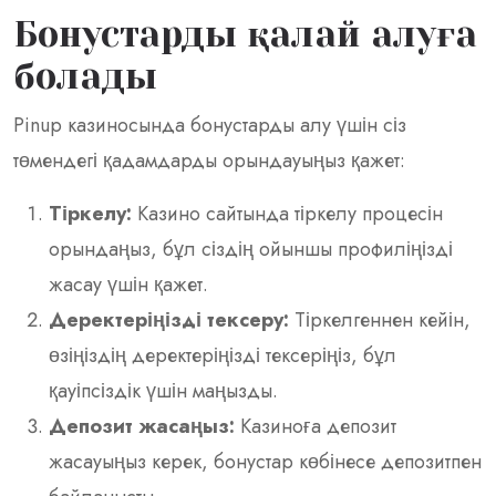
Бонустарды қалай алуға
болады
Pinup казиносында бонустарды алу үшін сіз
төмендегі қадамдарды орындауыңыз қажет:
Тіркелу:
Казино сайтында тіркелу процесін
орындаңыз, бұл сіздің ойыншы профиліңізді
жасау үшін қажет.
Деректеріңізді тексеру:
Тіркелгеннен кейін,
өзіңіздің деректеріңізді тексеріңіз, бұл
қауіпсіздік үшін маңызды.
Депозит жасаңыз:
Казиноға депозит
жасауыңыз керек, бонустар көбінесе депозитпен