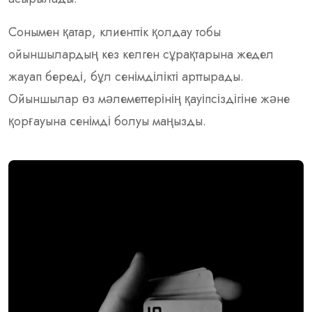
Сонымен қатар, клиенттік қолдау тобы
ойыншылардың кез келген сұрақтарына жедел
жауап береді, бұл сенімділікті арттырады.
Ойыншылар өз мәлеметтерінің қауіпсіздігіне және
қорғауына сенімді болуы маңызды.