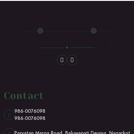
Contact
986-0076098
986-0076098
Paryatan Marga Road, Baluwapati Deupur, Nagarkot