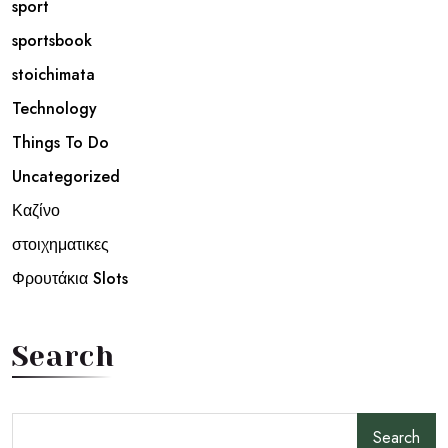
sport
sportsbook
stoichimata
Technology
Things To Do
Uncategorized
Καζίνο
στοιχηματικες
Φρουτάκια Slots
Search
Search