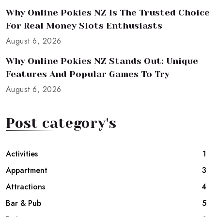
Why Online Pokies NZ Is The Trusted Choice
For Real Money Slots Enthusiasts
August 6, 2026
Why Online Pokies NZ Stands Out: Unique
Features And Popular Games To Try
August 6, 2026
Post category's
Activities
1
Appartment
3
Attractions
4
Bar & Pub
5