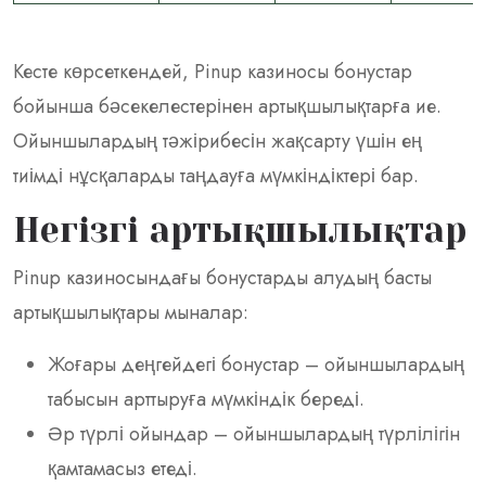
Кесте көрсеткендей, Pinup казиносы бонустар
бойынша бәсекелестерінен артықшылықтарға ие.
Ойыншылардың тәжірибесін жақсарту үшін ең
тиімді нұсқаларды таңдауға мүмкіндіктері бар.
Негізгі артықшылықтар
Pinup казиносындағы бонустарды алудың басты
артықшылықтары мыналар:
Жоғары деңгейдегі бонустар – ойыншылардың
табысын арттыруға мүмкіндік береді.
Әр түрлі ойындар – ойыншылардың түрлілігін
қамтамасыз етеді.