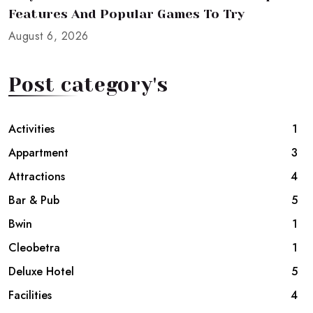
Features And Popular Games To Try
August 6, 2026
Post category's
Activities
1
Appartment
3
Attractions
4
Bar & Pub
5
Bwin
1
Cleobetra
1
Deluxe Hotel
5
Facilities
4