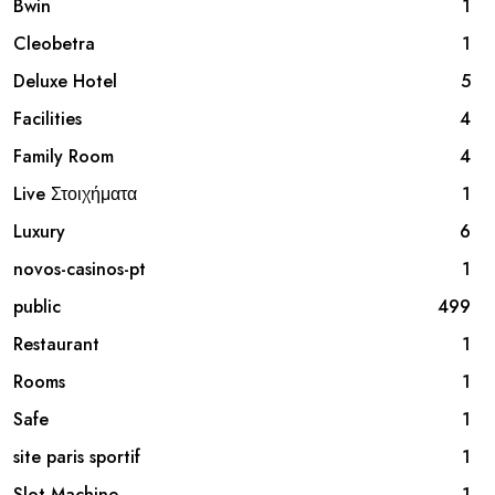
Bwin
1
Cleobetra
1
Deluxe Hotel
5
Facilities
4
Family Room
4
Live Στοιχήματα
1
Luxury
6
novos-casinos-pt
1
public
499
Restaurant
1
Rooms
1
Safe
1
site paris sportif
1
Slot Machine
1