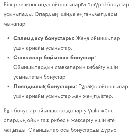
Pinup казиносында ойыншыларға әртүрлі бонустар
ұсынылады. Олардың ішінде ең танымалдары
мыналар:
Сәлемдесу бонустары:
Жаңа ойыншылар
үшін арнайы ұсыныстар.
Ставкалар бойынша бонустар:
Ойыншылардың ставкаларын көбейту үшін
ұсынылатын бонустар.
Лоялдылық бонустары:
Тұрақты ойыншылар
үшін арнайы ұсыныстар мен жеңілдіктер.
Бұл бонустар ойыншыларды тарту үшін және
олардың ойын тәжірибесін жақсарту үшін өте
маңызды. Ойыншылар осы бонустарды дұрыс