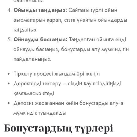
байланысты.
Ойынды таңдаңыз:
Сайттағы түрлі ойын
автоматтарын қарап, сізге ұнайтын ойындарды
таңдаңыз.
Ойнауды бастаңыз:
Таңдалған ойынға енді
ойнауды бастаңыз, бонустарды алу мүмкіндігін
пайдаланыңыз.
Тіркелу процесі жылдам әрі жеңіл
Деректерді тексеру – сіздің қауіпсіздігіңізді
қамтамасыз етеді
Депозит жасағаннан кейін бонустарды алуға
мүмкіндік туындайды
Бонустардың түрлері