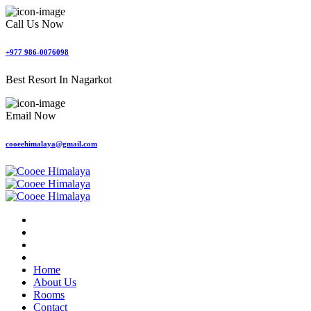
Call Us Now
+977 986-0076098
Best Resort In Nagarkot
Email Now
cooeehimalaya@gmail.com
Home
About Us
Rooms
Contact