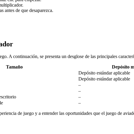
ultiplicador.
ias antes de que desaparezca.
iador
go. A continuación, se presenta un desglose de las principales caracterí
Tamaño
Depósito 
Depósito estándar aplicable
Depósito estándar aplicable
–
–
scritorio
–
le
–
periencia de juego y a entender las oportunidades que el juego de aviad