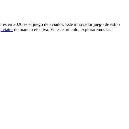
res en 2026 es el juego de aviador. Este innovador juego de estilo
l
aviator
de manera efectiva. En este artículo, exploraremos las