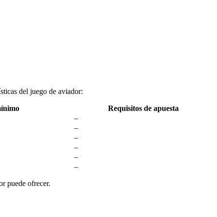
sticas del juego de aviador:
mínimo
Requisitos de apuesta
–
–
–
–
–
–
or puede ofrecer.