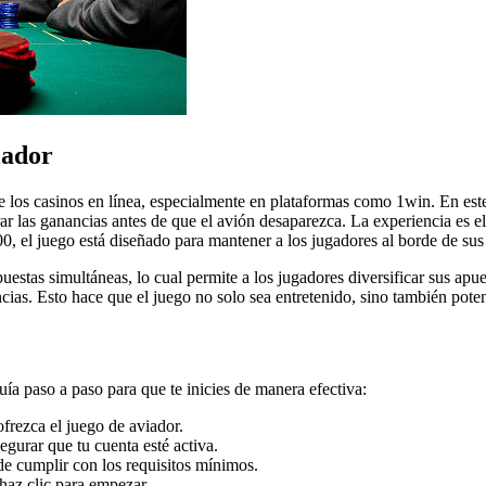
iador
de los casinos en línea, especialmente en plataformas como 1win. En este
ar las ganancias antes de que el avión desaparezca. La experiencia es e
00, el juego está diseñado para mantener a los jugadores al borde de sus
 apuestas simultáneas, lo cual permite a los jugadores diversificar sus 
cias. Esto hace que el juego no solo sea entretenido, sino también pote
uía paso a paso para que te inicies de manera efectiva:
frezca el juego de aviador.
gurar que tu cuenta esté activa.
e cumplir con los requisitos mínimos.
 haz clic para empezar.