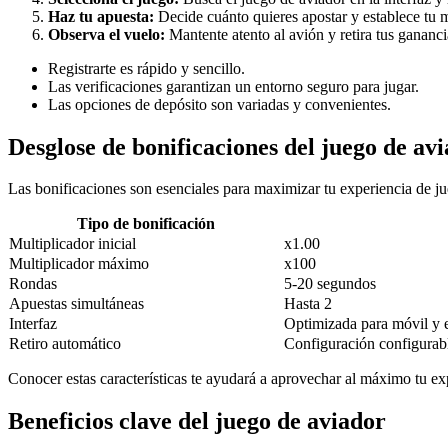
Haz tu apuesta:
Decide cuánto quieres apostar y establece tu m
Observa el vuelo:
Mantente atento al avión y retira tus gananc
Registrarte es rápido y sencillo.
Las verificaciones garantizan un entorno seguro para jugar.
Las opciones de depósito son variadas y convenientes.
Desglose de bonificaciones del juego de av
Las bonificaciones son esenciales para maximizar tu experiencia de jue
Tipo de bonificación
Multiplicador inicial
x1.00
Multiplicador máximo
x100
Rondas
5-20 segundos
Apuestas simultáneas
Hasta 2
Interfaz
Optimizada para móvil y e
Retiro automático
Configuración configurab
Conocer estas características te ayudará a aprovechar al máximo tu ex
Beneficios clave del juego de aviador