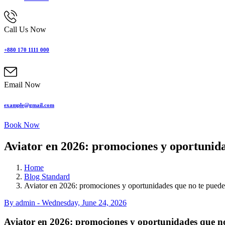
Call Us Now
+880 170 1111 000
Email Now
example@gmail.com
Book Now
Aviator en 2026: promociones y oportunida
Home
Blog Standard
Aviator en 2026: promociones y oportunidades que no te puede
By admin -
Wednesday, June 24, 2026
Aviator en 2026: promociones y oportunidades que no