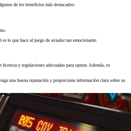
algunos de los beneficios más destacados:
rio.
l es lo que hace al juego de aviador tan emocionante.
er licencia y regulaciones adecuadas para operar. Además, es
 tenga una buena reputación y proporcione información clara sobre su