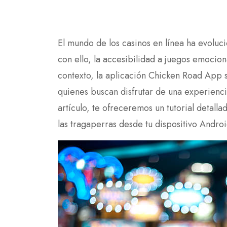
El mundo de los casinos en línea ha evoluci
con ello, la accesibilidad a juegos emocio
contexto, la aplicación
Chicken Road App
s
quienes buscan disfrutar de una experienci
artículo, te ofreceremos un tutorial detall
las tragaperras desde tu dispositivo Androi