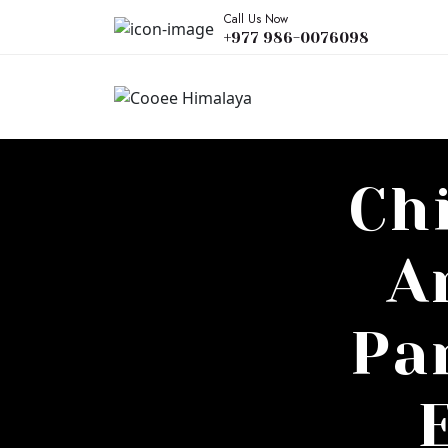
Call Us Now
+977 986-0076098
Ch
A
Pa