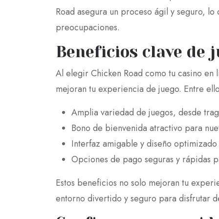
Road asegura un proceso ágil y seguro, lo q
preocupaciones.
Beneficios clave de 
Al elegir Chicken Road como tu casino en l
mejoran tu experiencia de juego. Entre ello
Amplia variedad de juegos, desde traga
Bono de bienvenida atractivo para nue
Interfaz amigable y diseño optimizado 
Opciones de pago seguras y rápidas pa
Estos beneficios no solo mejoran tu experi
entorno divertido y seguro para disfrutar de