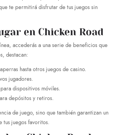
ue te permitirá disfrutar de tus juegos sin
jugar en Chicken Road
ínea, accederás a una serie de beneficios que
s, destacan:
perras hasta otros juegos de casino.
vos jugadores.
para dispositivos móviles.
ra depósitos y retiros.
encia de juego, sino que también garantizan un
 tus juegos favoritos.