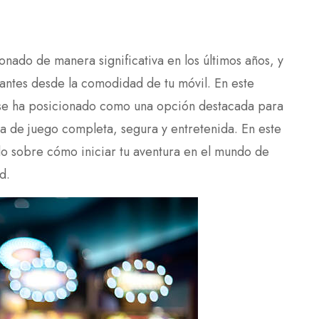
onado de manera significativa en los últimos años, y
nantes desde la comodidad de tu móvil. En este
e ha posicionado como una opción destacada para
a de juego completa, segura y entretenida. En este
ado sobre cómo iniciar tu aventura en el mundo de
d.