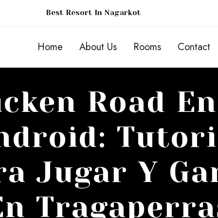
Best Resort In Nagarkot
Home
About Us
Rooms
Contact
icken Road En
ndroid: Tutori
ra Jugar Y Ga
En Tragaperra