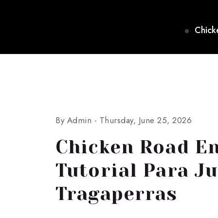
Chicke
By Admin -
Thursday, June 25, 2026
Chicken Road En
Tutorial Para J
Tragaperras