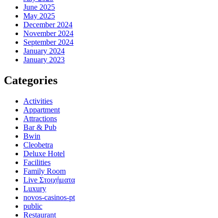
June 2025
May 2025
December 2024
November 2024
September 2024
January 2024
January 2023
Categories
Activities
Appartment
Attractions
Bar & Pub
Bwin
Cleobetra
Deluxe Hotel
Facilities
Family Room
Live Στοιχήματα
Luxury
novos-casinos-pt
public
Restaurant