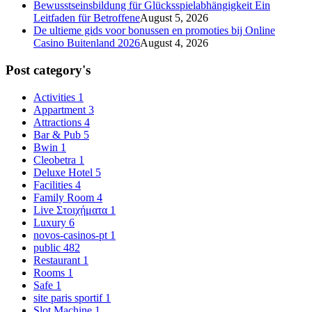
Bewusstseinsbildung für Glücksspielabhängigkeit Ein
Leitfaden für Betroffene
August 5, 2026
De ultieme gids voor bonussen en promoties bij Online
Casino Buitenland 2026
August 4, 2026
Post category's
Activities
1
Appartment
3
Attractions
4
Bar & Pub
5
Bwin
1
Cleobetra
1
Deluxe Hotel
5
Facilities
4
Family Room
4
Live Στοιχήματα
1
Luxury
6
novos-casinos-pt
1
public
482
Restaurant
1
Rooms
1
Safe
1
site paris sportif
1
Slot Machine
1