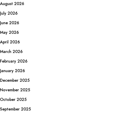
August 2026
July 2026
June 2026
May 2026
April 2026
March 2026
February 2026
January 2026
December 2025
November 2025
October 2025
September 2025