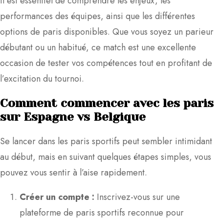
Il est essentiel de comprendre les enjeux, les
performances des équipes, ainsi que les différentes
options de paris disponibles. Que vous soyez un parieur
débutant ou un habitué, ce match est une excellente
occasion de tester vos compétences tout en profitant de
l’excitation du tournoi.
Comment commencer avec les paris
sur Espagne vs Belgique
Se lancer dans les paris sportifs peut sembler intimidant
au début, mais en suivant quelques étapes simples, vous
pouvez vous sentir à l’aise rapidement.
Créer un compte :
Inscrivez-vous sur une
plateforme de paris sportifs reconnue pour