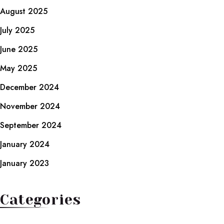
August 2025
July 2025
June 2025
May 2025
December 2024
November 2024
September 2024
January 2024
January 2023
Categories