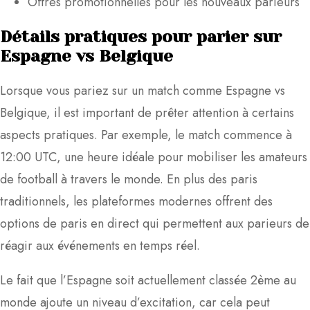
Offres promotionnelles pour les nouveaux parieurs
Détails pratiques pour parier sur
Espagne vs Belgique
Lorsque vous pariez sur un match comme Espagne vs
Belgique, il est important de prêter attention à certains
aspects pratiques. Par exemple, le match commence à
12:00 UTC, une heure idéale pour mobiliser les amateurs
de football à travers le monde. En plus des paris
traditionnels, les plateformes modernes offrent des
options de paris en direct qui permettent aux parieurs de
réagir aux événements en temps réel.
Le fait que l’Espagne soit actuellement classée 2ème au
monde ajoute un niveau d’excitation, car cela peut