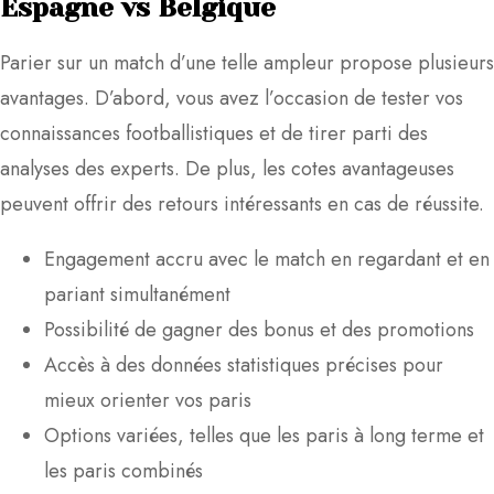
Espagne vs Belgique
Parier sur un match d’une telle ampleur propose plusieurs
avantages. D’abord, vous avez l’occasion de tester vos
connaissances footballistiques et de tirer parti des
analyses des experts. De plus, les cotes avantageuses
peuvent offrir des retours intéressants en cas de réussite.
Engagement accru avec le match en regardant et en
pariant simultanément
Possibilité de gagner des bonus et des promotions
Accès à des données statistiques précises pour
mieux orienter vos paris
Options variées, telles que les paris à long terme et
les paris combinés