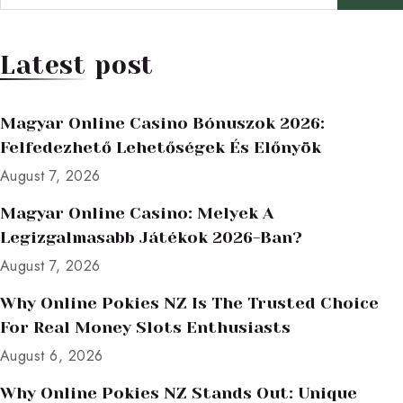
Latest post
Magyar Online Casino Bónuszok 2026:
Felfedezhető Lehetőségek És Előnyök
August 7, 2026
Magyar Online Casino: Melyek A
Legizgalmasabb Játékok 2026-Ban?
August 7, 2026
Why Online Pokies NZ Is The Trusted Choice
For Real Money Slots Enthusiasts
August 6, 2026
Why Online Pokies NZ Stands Out: Unique