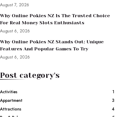
August 7, 2026
Why Online Pokies NZ Is The Trusted Choice
For Real Money Slots Enthusiasts
August 6, 2026
Why Online Pokies NZ Stands Out: Unique
Features And Popular Games To Try
August 6, 2026
Post category's
Activities
1
Appartment
3
Attractions
4