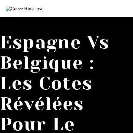
Espagne Vs
Belgique :
Les Cotes
Révélées
Pour Le