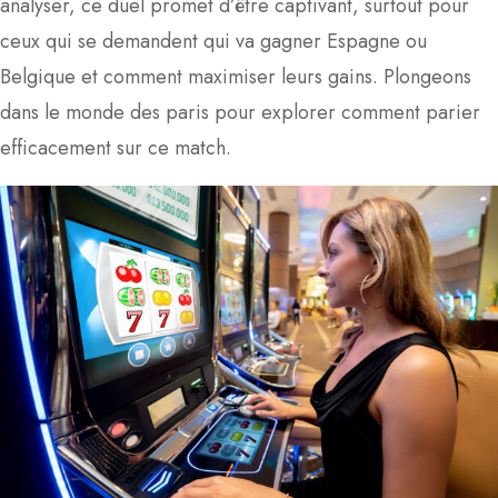
analyser, ce duel promet d’être captivant, surtout pour
ceux qui se demandent
qui va gagner Espagne ou
Belgique
et comment maximiser leurs gains. Plongeons
dans le monde des paris pour explorer comment parier
efficacement sur ce match.