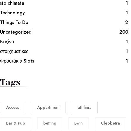
stoichimata
1
Technology
1
Things To Do
2
Uncategorized
200
Καζίνο
1
στοιχηματικες
1
Φρουτάκια Slots
1
Tags
Access
Appartment
athlima
Bar & Pub
betting
Bwin
Cleobetra