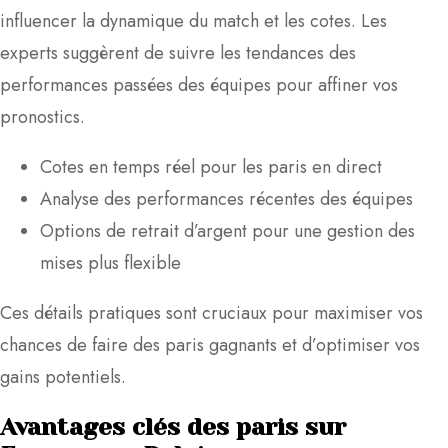
influencer la dynamique du match et les cotes. Les
experts suggèrent de suivre les tendances des
performances passées des équipes pour affiner vos
pronostics.
Cotes en temps réel pour les paris en direct
Analyse des performances récentes des équipes
Options de retrait d’argent pour une gestion des
mises plus flexible
Ces détails pratiques sont cruciaux pour maximiser vos
chances de faire des paris gagnants et d’optimiser vos
gains potentiels.
Avantages clés des paris sur