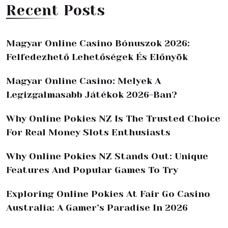
Recent Posts
Magyar Online Casino Bónuszok 2026:
Felfedezhető Lehetőségek És Előnyök
Magyar Online Casino: Melyek A
Legizgalmasabb Játékok 2026-Ban?
Why Online Pokies NZ Is The Trusted Choice
For Real Money Slots Enthusiasts
Why Online Pokies NZ Stands Out: Unique
Features And Popular Games To Try
Exploring Online Pokies At Fair Go Casino
Australia: A Gamer’s Paradise In 2026