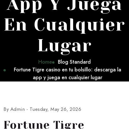
App Y Juega
En Cualquier
Lugar
Home
Blog Standard
Fortune Tigre casino en tu bolsillo: descarga la
app y juega en cualquier lugar
By Admin -
Tuesday, May 26, 2026
Fortune Tigre