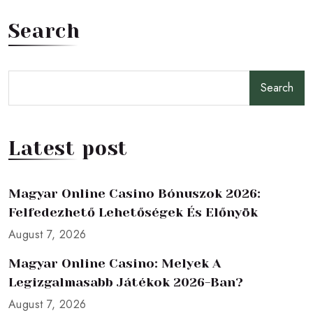
Search
Search
Latest post
Magyar Online Casino Bónuszok 2026:
Felfedezhető Lehetőségek És Előnyök
August 7, 2026
Magyar Online Casino: Melyek A
Legizgalmasabb Játékok 2026-Ban?
August 7, 2026