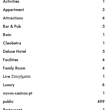
Activities
1
Appartment
3
Attractions
4
Bar & Pub
5
Bwin
1
Cleobetra
1
Deluxe Hotel
5
Facilities
4
Family Room
4
Live Στοιχήματα
1
Luxury
6
novos-casinos-pt
1
public
499
Restaurant
1