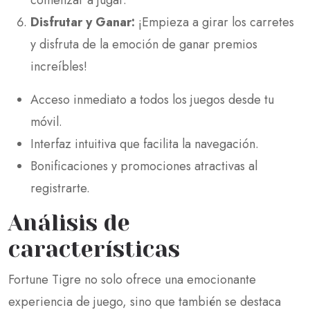
Disfrutar y Ganar:
¡Empieza a girar los carretes
y disfruta de la emoción de ganar premios
increíbles!
Acceso inmediato a todos los juegos desde tu
móvil.
Interfaz intuitiva que facilita la navegación.
Bonificaciones y promociones atractivas al
registrarte.
Análisis de
características
Fortune Tigre no solo ofrece una emocionante
experiencia de juego, sino que también se destaca