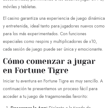
móviles y tabletas.
El casino garantiza una experiencia de juego dinámica
y entretenida, ideal tanto para jugadores nuevos como
para los más experimentados. Con funciones
especiales como respins y multiplicadores de x10,
cada sesión de juego puede ser única y emocionante.
Cómo comenzar a jugar
en Fortune Tigre
Iniciar tu aventura en Fortune Tigre es muy sencillo. A
continuación te presentamos un proceso fácil para
acceder a tu juego de tragamonedas favorito:
Descargar la App:
Dirígete a la tienda de