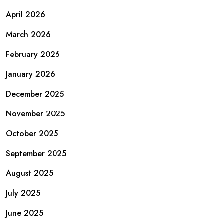
April 2026
March 2026
February 2026
January 2026
December 2025
November 2025
October 2025
September 2025
August 2025
July 2025
June 2025