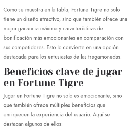
Como se muestra en la tabla, Fortune Tigre no solo
tiene un diseño atractivo, sino que también ofrece una
mejor ganancia máxima y características de
bonificación más emocionantes en comparación con
sus competidores. Esto lo convierte en una opción
destacada para los entusiastas de las tragamonedas.
Beneficios clave de jugar
en Fortune Tigre
Jugar en Fortune Tigre no solo es emocionante, sino
que también ofrece múltiples beneficios que
enriquecen la experiencia del usuario. Aquí se
destacan algunos de ellos: