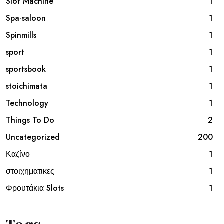
Slot Machine
1
Spa-saloon
1
Spinmills
1
sport
1
sportsbook
1
stoichimata
1
Technology
1
Things To Do
2
Uncategorized
200
Καζίνο
1
στοιχηματικες
1
Φρουτάκια Slots
1