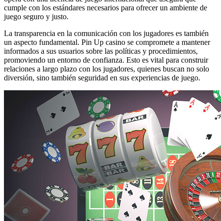
cumple con los estándares necesarios para ofrecer un ambiente de
juego seguro y justo.
La transparencia en la comunicación con los jugadores es también
un aspecto fundamental. Pin Up casino se compromete a mantener
informados a sus usuarios sobre las políticas y procedimientos,
promoviendo un entorno de confianza. Esto es vital para construir
relaciones a largo plazo con los jugadores, quienes buscan no solo
diversión, sino también seguridad en sus experiencias de juego.