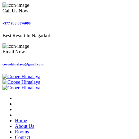
Call Us Now
+977 986-0076098
Best Resort In Nagarkot
Email Now
cooeehimalaya@gmail.com
Home
About Us
Rooms
Contact