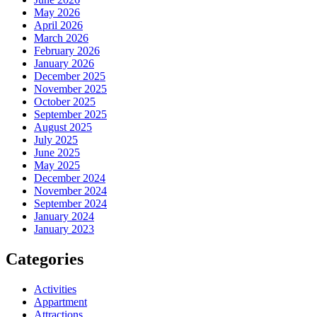
May 2026
April 2026
March 2026
February 2026
January 2026
December 2025
November 2025
October 2025
September 2025
August 2025
July 2025
June 2025
May 2025
December 2024
November 2024
September 2024
January 2024
January 2023
Categories
Activities
Appartment
Attractions