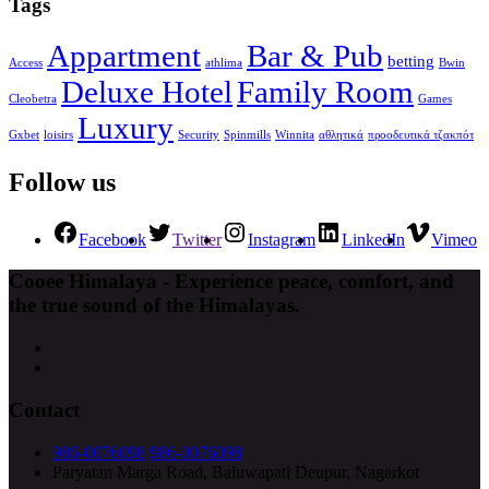
Tags
Appartment
Bar & Pub
betting
Access
athlima
Bwin
Deluxe Hotel
Family Room
Cleobetra
Games
Luxury
Gxbet
loisirs
Security
Spinmills
Winnita
αθλητικά
προοδευτικά τζακπότ
Follow us
Facebook
Twitter
Instagram
LinkedIn
Vimeo
Cooee Himalaya - Experience peace, comfort, and
the true sound of the Himalayas.
Contact
986-0076098
986-0076098
Paryatan Marga Road, Baluwapati Deupur, Nagarkot