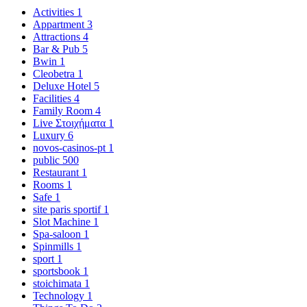
Activities
1
Appartment
3
Attractions
4
Bar & Pub
5
Bwin
1
Cleobetra
1
Deluxe Hotel
5
Facilities
4
Family Room
4
Live Στοιχήματα
1
Luxury
6
novos-casinos-pt
1
public
500
Restaurant
1
Rooms
1
Safe
1
site paris sportif
1
Slot Machine
1
Spa-saloon
1
Spinmills
1
sport
1
sportsbook
1
stoichimata
1
Technology
1