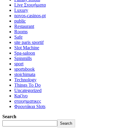
Live Στοιχήματα
Luxury
novos-casinos-pt
public
Restaurant
Rooms
Safe
site paris sportif
Slot Machine
Spa-saloon
Spinmills
sport
sportsbook
stoichimata
Technology
Things To Do
Uncategorized
Καζίνο
στοιχηματικες
Φρουτάκια Slots
Search
Search