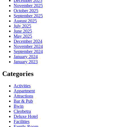
December 2025
November 2025
October 2025
September 2025
August 2025
July 2025
June 2025
May 2025
December 2024
November 2024
September 2024
January 2024
January 2023
Categories
Activities
Appartment
Attractions
Bar & Pub
Bwin
Cleobetra
Deluxe Hotel
Facilities
Family Room