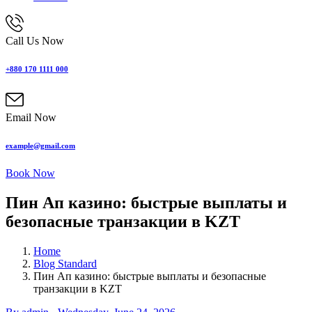
Call Us Now
+880 170 1111 000
Email Now
example@gmail.com
Book Now
Пин Ап казино: быстрые выплаты и
безопасные транзакции в KZT
Home
Blog Standard
Пин Ап казино: быстрые выплаты и безопасные
транзакции в KZT