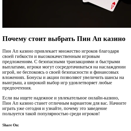
Почему стоит выбрать Пин Ап казино
Пин Ап казино привлекает множество игроков благодаря
своей гибкости и высококачественным игровым
предложениям. С безопасными транзакциями и быстрыми
выплатами, игроки могут сосредотачиваться на наслаждении
игрой, не беспокоясь о своей безопасности и финансовых
вложениях. Бонусы и акции позволяют увеличить шансы на
выигрыш, а широкий выбор игр удовлетворяет любые
предпочтения.
Если вы ищете надежное и увлекательное онлайн-казино,
Пин Ап казино станет отличным вариантом для вас. Начните
играть уже сегодня и узнайте, почему это заведение
пользуется такой популярностью среди игроков!
Share On: