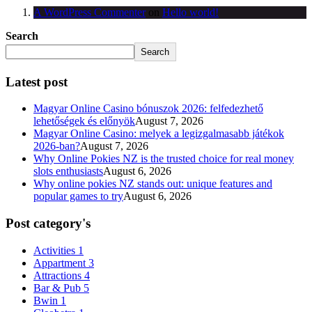
A WordPress Commenter
on
Hello world!
Search
Search
Latest post
Magyar Online Casino bónuszok 2026: felfedezhető
lehetőségek és előnyök
August 7, 2026
Magyar Online Casino: melyek a legizgalmasabb játékok
2026-ban?
August 7, 2026
Why Online Pokies NZ is the trusted choice for real money
slots enthusiasts
August 6, 2026
Why online pokies NZ stands out: unique features and
popular games to try
August 6, 2026
Post category's
Activities
1
Appartment
3
Attractions
4
Bar & Pub
5
Bwin
1