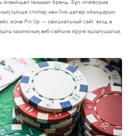
 әлеміндегі танымал бренд. Бұл платформа
оның ішінде слоттар мен live-делер ойындарын
фейс және
Pin Up — официальный сайт: вход в
қылы казиноның веб-сайтына кіруге қызығушылық