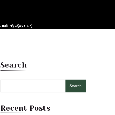
олық нұсқаулық
Search
Search
Recent Posts