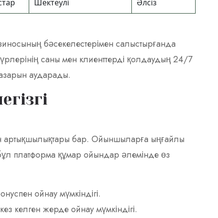
стар
Шектеулі
Әлсіз
азиносының бәсекелестерімен салыстырғанда
үрлерінің саны мен клиенттерді қолдаудың 24/7
азарын аударады.
егізгі
ен артықшылықтары бар. Ойыншыларға ыңғайлы
бұл платформа құмар ойындар әлемінде өз
бонуспен ойнау мүмкіндігі.
ез келген жерде ойнау мүмкіндігі.