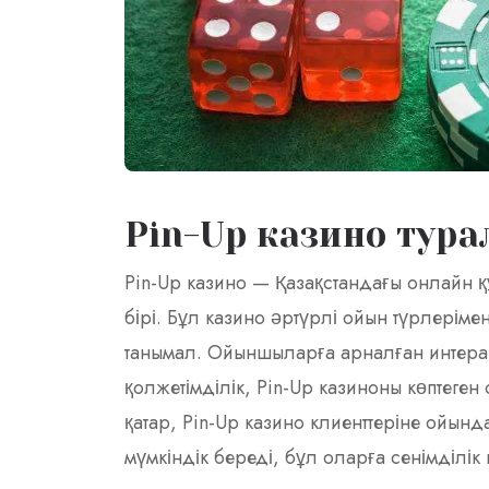
Pin-Up казино тур
Pin-Up казино — Қазақстандағы онлайн
бірі. Бұл казино әртүрлі ойын түрлерім
танымал. Ойыншыларға арналған интера
қолжетімділік, Pin-Up казиноны көптеге
қатар, Pin-Up казино клиенттеріне ойынд
мүмкіндік береді, бұл оларға сенімділік