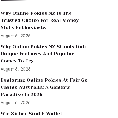
Why Online Pokies NZ Is The
Trusted Choice For Real Money
Slots Enthusiasts
August 6, 2026
Why Online Pokies NZ Stands Out:
Unique Features And Popular
Games To Try
August 6, 2026
Exploring Online Pokies At Fair Go
Casino Australia: A Gamer’s
Paradise In 2026
August 6, 2026
Wie Sicher Sind E-Wallet-