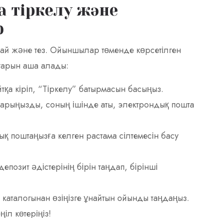
а тіркелу және
р
оңай және тез. Ойыншылар төменде көрсетілген
тарын аша алады:
а кіріп, “Тіркелу” батырмасын басыңыз.
арыңызды, соның ішінде аты, электрондық пошта
қ поштаңызға келген растама сілтемесін басу
депозит әдістерінің бірін таңдап, бірінші
каталогынан өзіңізге ұнайтын ойынды таңдаңыз.
іл көтеріңіз!