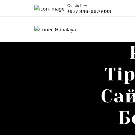
Call Us Now
+977 986-0076098
Ті
Сай
Б