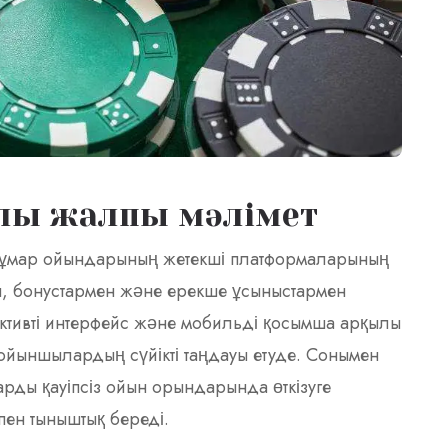
алы жалпы мәлімет
 құмар ойындарының жетекші платформаларының
ен, бонустармен және ерекше ұсыныстармен
ктивті интерфейс және мобильді қосымша арқылы
н ойыншылардың сүйікті таңдауы етуде. Сонымен
арды қауіпсіз ойын орындарында өткізуге
 пен тыныштық береді.