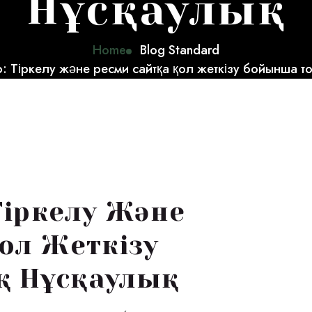
Нұсқаулық
Home
Blog Standard
no: Тіркелу және ресми сайтқа қол жеткізу бойынша т
Тіркелу Және
ол Жеткізу
қ Нұсқаулық