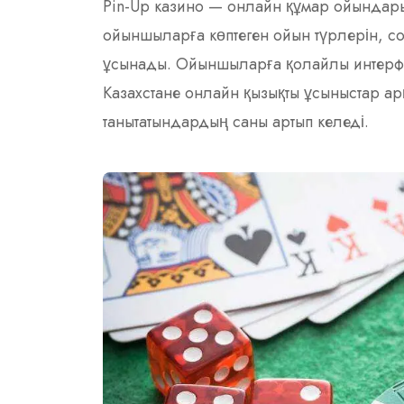
Pin-Up казино — онлайн құмар ойындары
ойыншыларға көптеген ойын түрлерін, с
ұсынады. Ойыншыларға қолайлы интер
Казахстане онлайн
қызықты ұсыныстар ар
танытатындардың саны артып келеді.