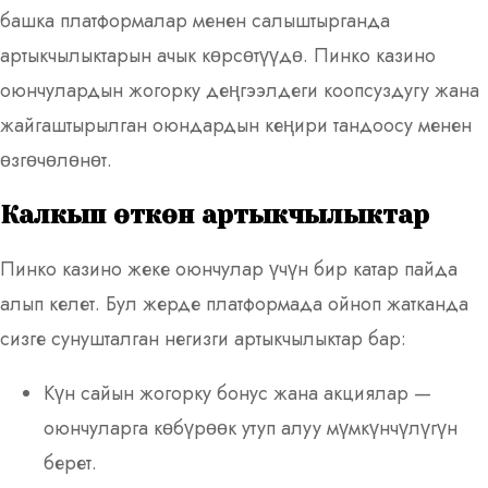
башка платформалар менен салыштырганда
артыкчылыктарын ачык көрсөтүүдө. Пинко казино
оюнчулардын жогорку деңгээлдеги коопсуздугу жана
жайгаштырылган оюндардын кеңири тандоосу менен
өзгөчөлөнөт.
Калкып өткөн артыкчылыктар
Пинко казино жеке оюнчулар үчүн бир катар пайда
алып келет. Бул жерде платформада ойноп жатканда
сизге сунушталган негизги артыкчылыктар бар:
Күн сайын жогорку бонус жана акциялар —
оюнчуларга көбүрөөк утуп алуу мүмкүнчүлүгүн
берет.