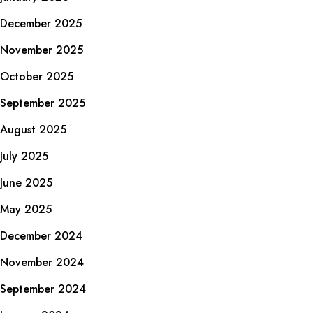
December 2025
November 2025
October 2025
September 2025
August 2025
July 2025
June 2025
May 2025
December 2024
November 2024
September 2024