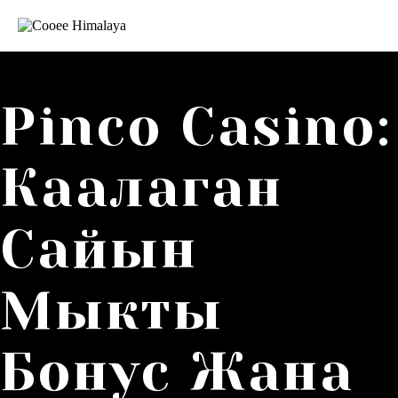
Pinco Casino:
Каалаган
Сайын
Мыкты
Бонус Жана