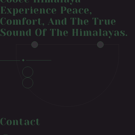
Experience Peace,
Comfort, And The True
Sound Of The Himalayas.
Contact