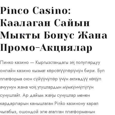
Pinco Casino:
Каалаган Сайын
Мыкты Бонус Жана
Промо-Акциялар
Пинко казино — Кыргызстандагы эң популярдуу
онлайн казино кызмат көрсөтүүлөрүнүн бири. Бул
платформа оюн сүйүүчүлөр үчүн активдүү көңүл
ачуунун жана чоң утуштардын мүмкүнчүлүгүн
сунуштайт. Ар дайым жаңы сунуштар менен
кардарларын каныштаган
Pinko
казинону карап
чыгабыз, ошондой эле аталган платформанын