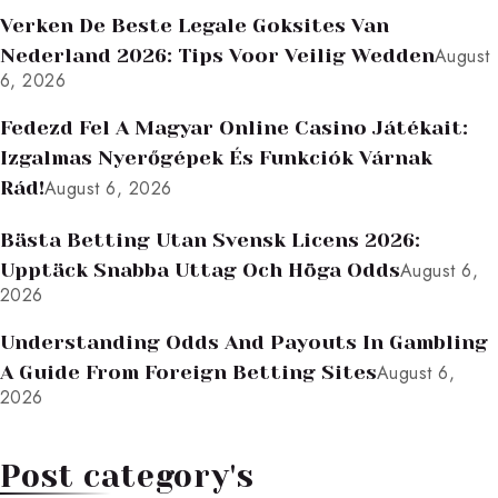
Verken De Beste Legale Goksites Van
August
Nederland 2026: Tips Voor Veilig Wedden
6, 2026
Fedezd Fel A Magyar Online Casino Játékait:
Izgalmas Nyerőgépek És Funkciók Várnak
August 6, 2026
Rád!
Bästa Betting Utan Svensk Licens 2026:
August 6,
Upptäck Snabba Uttag Och Höga Odds
2026
Understanding Odds And Payouts In Gambling
August 6,
A Guide From Foreign Betting Sites
2026
Post category's