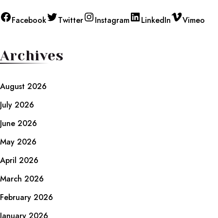
Facebook
Twitter
Instagram
LinkedIn
Vimeo
Archives
August 2026
July 2026
June 2026
May 2026
April 2026
March 2026
February 2026
January 2026