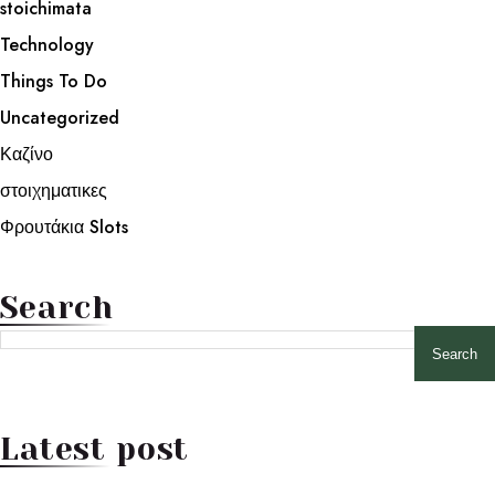
stoichimata
Technology
Things To Do
Uncategorized
Καζίνο
στοιχηματικες
Φρουτάκια Slots
Search
Search
Latest post