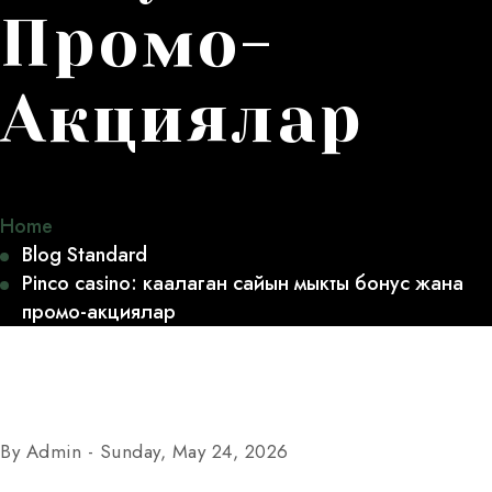
Промо-
Акциялар
Home
Blog Standard
Pinco casino: каалаган сайын мыкты бонус жана
промо-акциялар
By Admin -
Sunday, May 24, 2026