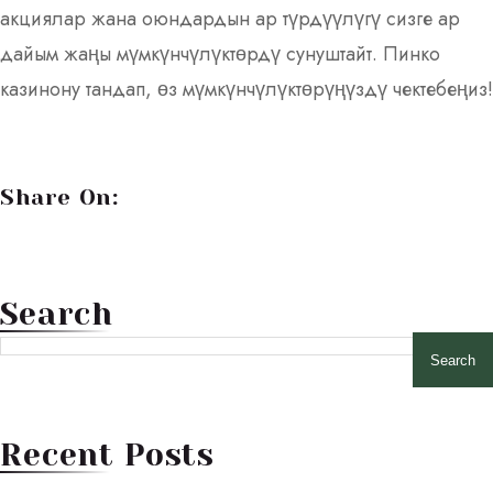
акциялар жана оюндардын ар түрдүүлүгү сизге ар
дайым жаңы мүмкүнчүлүктөрдү сунуштайт. Пинко
казинону тандап, өз мүмкүнчүлүктөрүңүздү чектебеңиз!
Share On:
Search
Search
Recent Posts