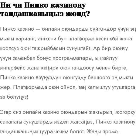
Ни үчүн Пинко казинону
тандашканыңыз жөндүү?
Пинко казино — онлайн оюндарды сүйгөндөр үчүн эң
мыкты вариант, анткени бул платформа кесипкөй жана
коопсуз оюн тажрыйбасын сунуштайт. Ар бир оюнчу
үчүн заманбап бонус программалары, ыңгайлуу
интерфейс жана кеңири оюн тандоосу менен бирге,
Пинко казино өзүңүздүн оюнгузду баштоого эң мыкты
жер. Платформада оюн ойноп, таң калыштуу утуштарга
ээ болуңуз!
Эгер сиз онлайн казино оюндарын жактырып, жогорку
сапаттагы сунуштарды издеп жатсаңыз, Пинко казинону
тандашканыңыз туура чечим болот. Жаңы промо-