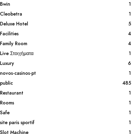
Bwin
1
Cleobetra
1
Deluxe Hotel
5
Facilities
4
Family Room
4
Live Στοιχήματα
1
Luxury
6
novos-casinos-pt
1
public
485
Restaurant
1
Rooms
1
Safe
1
site paris sportif
1
Slot Machine
1