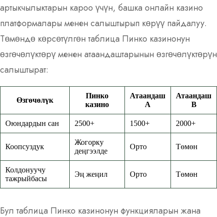
артыкчылыктарын кароо үчүн, башка онлайн казино
платформалары менен салыштырып көрүү пайдалуу.
Төмөндө көрсөтүлгөн таблица Пинко казинонун
өзгөчөлүктөрү менен атаандаштарынын өзгөчөлүктөрүн
салыштырат:
Пинко
Атаандаш
Атаандаш
Өзгөчөлүк
казино
A
B
Оюндардын сан
2500+
1500+
2000+
Жогорку
Коопсуздук
Орто
Төмөн
деңгээлде
Колдонуучу
Эң жеңил
Орто
Төмөн
тажрыйбасы
Бул таблица Пинко казинонун функцияларын жана