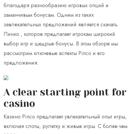
благодаря разнообразию игровых опций и
заманчивым бонусам. Одним из таких
завлекательных предложений является
скачать
Пинко
, которое предлагает игрокам широкий
выбор игр и щедрые бонусы. В этом обзоре мы
рассмотрим ключевые аспекты Pinco и его
предложения.
A clear starting point for
casino
Казино Pinco предлагает увлекательный опыт игры,
включая слоты, рулетку и живые игры. С более чем