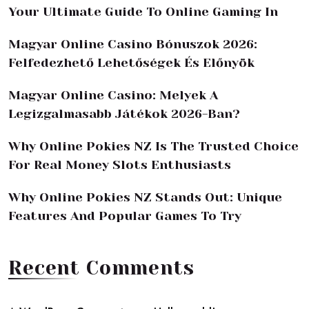
Your Ultimate Guide To Online Gaming In
Magyar Online Casino Bónuszok 2026:
Felfedezhető Lehetőségek És Előnyök
Magyar Online Casino: Melyek A
Legizgalmasabb Játékok 2026-Ban?
Why Online Pokies NZ Is The Trusted Choice
For Real Money Slots Enthusiasts
Why Online Pokies NZ Stands Out: Unique
Features And Popular Games To Try
Recent Comments