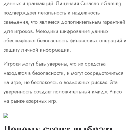
данных и транзакций. Лицензия Curacao eGaming
подтверждает легальность и надежность
заведения, что является дополнительным гарантией
для игроков. Методики шифрования данных
обеспечивают безопасность финансовых операций и
защиту личной информации.
Игроки могут быть уверены, что их средства
находятся в безопасности, и могут сосредоточиться
на игре, не беспокоясь о возможных рисках. Эта
уверенность создает положительный имидж Pinco
на рынке азартных игр.
Почему стоит выбрать