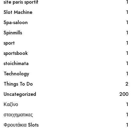
site paris sportif
1
Slot Machine
1
Spa-saloon
1
Spinmills
1
sport
1
sportsbook
1
stoichimata
1
Technology
1
Things To Do
2
Uncategorized
200
Καζίνο
1
στοιχηματικες
1
Φρουτάκια Slots
1