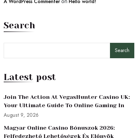
A WordPress Commenter
on
Hello world!
Search
Search
Latest post
Join The Action At VegasHunter Casino UK:
Your Ultimate Guide To Online Gaming In
August 9, 2026
Magyar Online Casino Bónuszok 2026:
Felfedezhető Lehetőségek És Előnyök