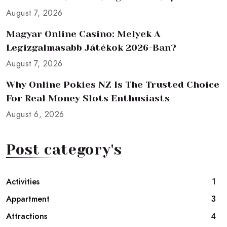
August 7, 2026
Magyar Online Casino: Melyek A
Legizgalmasabb Játékok 2026-Ban?
August 7, 2026
Why Online Pokies NZ Is The Trusted Choice
For Real Money Slots Enthusiasts
August 6, 2026
Post category's
Activities
1
Appartment
3
Attractions
4