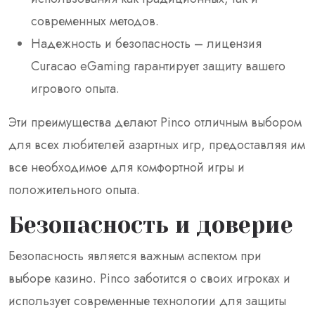
современных методов.
Надежность и безопасность – лицензия
Curacao eGaming гарантирует защиту вашего
игрового опыта.
Эти преимущества делают Pinco отличным выбором
для всех любителей азартных игр, предоставляя им
все необходимое для комфортной игры и
положительного опыта.
Безопасность и доверие
Безопасность является важным аспектом при
выборе казино. Pinco заботится о своих игроках и
использует современные технологии для защиты