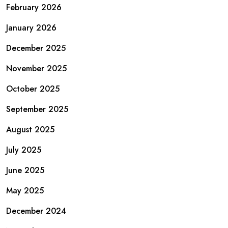
February 2026
January 2026
December 2025
November 2025
October 2025
September 2025
August 2025
July 2025
June 2025
May 2025
December 2024