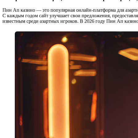
Пин Ап казино — это популярная онлайн-платформа для азарт
С каждым годом сайт улучшает свои предложения, предоставл
известным среди азартных игроков. В 2026 году Пин Ап кази