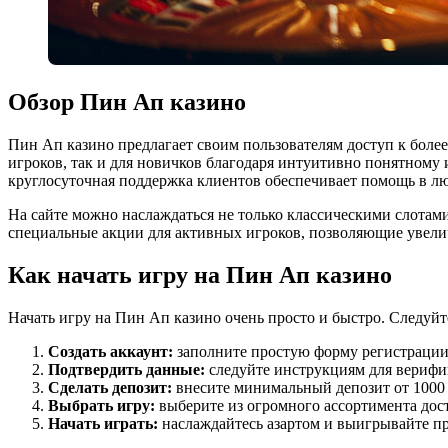
Обзор Пин Ап казино
Пин Ап казино предлагает своим пользователям доступ к более
игроков, так и для новичков благодаря интуитивно понятному
круглосуточная поддержка клиентов обеспечивает помощь в лю
На сайте можно наслаждаться не только классическими слотам
специальные акции для активных игроков, позволяющие увел
Как начать игру на Пин Ап казино
Начать игру на Пин Ап казино очень просто и быстро. Следуйт
Создать аккаунт:
заполните простую форму регистраци
Подтвердить данные:
следуйте инструкциям для верифи
Сделать депозит:
внесите минимальный депозит от 1000 
Выбрать игру:
выберите из огромного ассортимента дос
Начать играть:
наслаждайтесь азартом и выигрывайте п