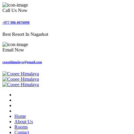
Call Us Now
+977 986-0076098
Best Resort In Nagarkot
Email Now
cooeehimalaya@gmail.com
Home
About Us
Rooms
Contact