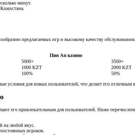
есколько минут.
Казахстана.
знообразию предлагаемых игр и высокому качеству обслуживани
Пин Ап казино
5000+
3500+
1000 KZT
2000 KZT
100%
50%
ые условия для новых пользователей, что делает его отличным 
о
ают его привлекательным для пользователей. Ниже перечислены
й на любой вкус.
 постоянных игроков.