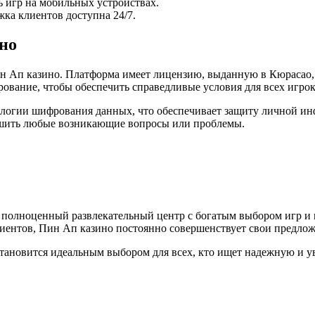
 игр на мобильных устройствах.
ка клиентов доступна 24/7.
ино
ин Ап казино. Платформа имеет лицензию, выданную в Кюрасао,
рование, чтобы обеспечить справедливые условия для всех игрок
логии шифрования данных, что обеспечивает защиту личной ин
ешить любые возникающие вопросы или проблемы.
 а полноценный развлекательный центр с богатым выбором игр 
иентов, Пин Ап казино постоянно совершенствует свои предлож
тановится идеальным выбором для всех, кто ищет надежную и ув