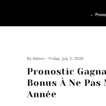
Prono
By Admin -
Friday, July 3, 2026
Pronostic Gagna
Bonus À Ne Pas
Année