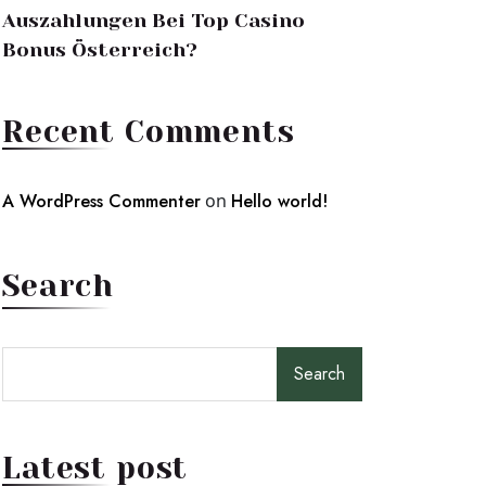
Auszahlungen Bei Top Casino
Bonus Österreich?
Recent Comments
A WordPress Commenter
on
Hello world!
Search
Search
Latest post