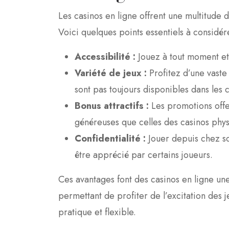
Les casinos en ligne offrent une multitude 
Voici quelques points essentiels à considér
Accessibilité :
Jouez à tout moment et 
Variété de jeux :
Profitez d’une vaste
sont pas toujours disponibles dans les c
Bonus attractifs :
Les promotions offe
généreuses que celles des casinos phys
Confidentialité :
Jouer depuis chez so
être apprécié par certains joueurs.
Ces avantages font des casinos en ligne un
permettant de profiter de l’excitation des 
pratique et flexible.