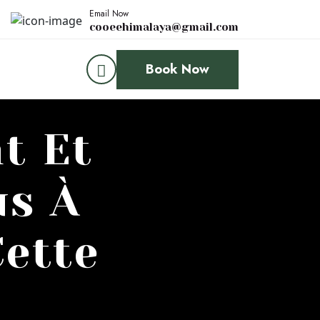
Email Now
cooeehimalaya@gmail.com
Book Now
t Et
us À
ette