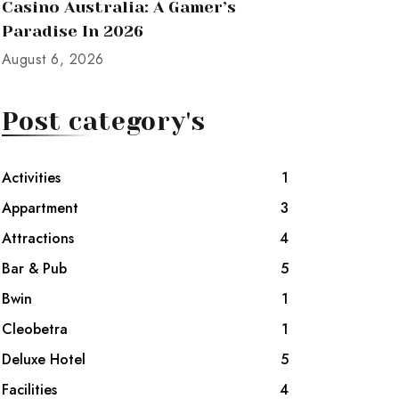
Casino Australia: A Gamer’s
Paradise In 2026
August 6, 2026
Post category's
Activities
1
Appartment
3
Attractions
4
Bar & Pub
5
Bwin
1
Cleobetra
1
Deluxe Hotel
5
Facilities
4