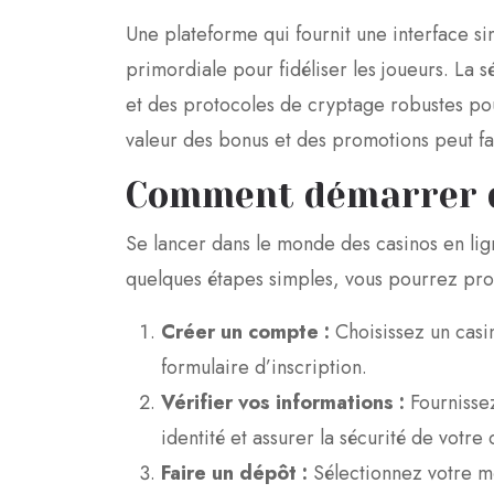
Une plateforme qui fournit une interface sim
primordiale pour fidéliser les joueurs. La s
et des protocoles de cryptage robustes pour
valeur des bonus et des promotions peut fai
Comment démarrer d
Se lancer dans le monde des casinos en lig
quelques étapes simples, vous pourrez prof
Créer un compte :
Choisissez un casin
formulaire d’inscription.
Vérifier vos informations :
Fournisse
identité et assurer la sécurité de votre
Faire un dépôt :
Sélectionnez votre m