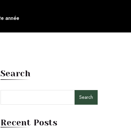
te année
Search
Search
Recent Posts