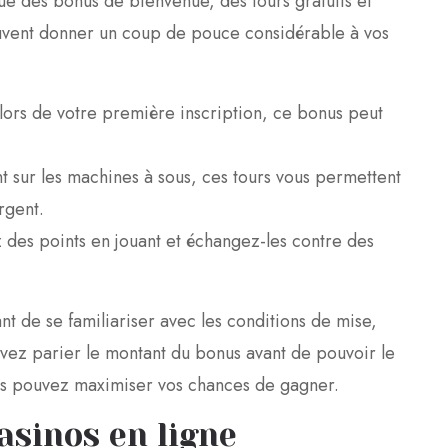
ue des bonus de bienvenue, des tours gratuits et
uvent donner un coup de pouce considérable à vos
lors de votre première inscription, ce bonus peut
t sur les machines à sous, ces tours vous permettent
rgent.
des points en jouant et échangez-les contre des
nt de se familiariser avec les conditions de mise,
vez parier le montant du bonus avant de pouvoir le
vous pouvez maximiser vos chances de gagner.
asinos en ligne