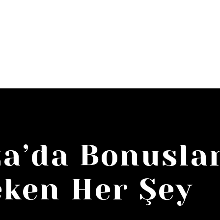
a’da Bonusla
eken Her Şey