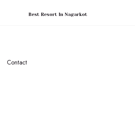
Best Resort In Nagarkot
Contact