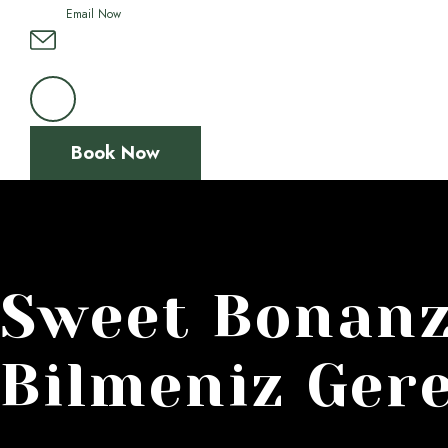
Email Now
example@gmail.com
Book Now
Sweet Bonanz
Bilmeniz Ger