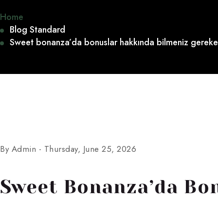
Home
Blog Standard
Sweet bonanza’da bonuslar hakkında bilmeniz gereke
By Admin -
Thursday, June 25, 2026
Sweet Bonanza’da Bon