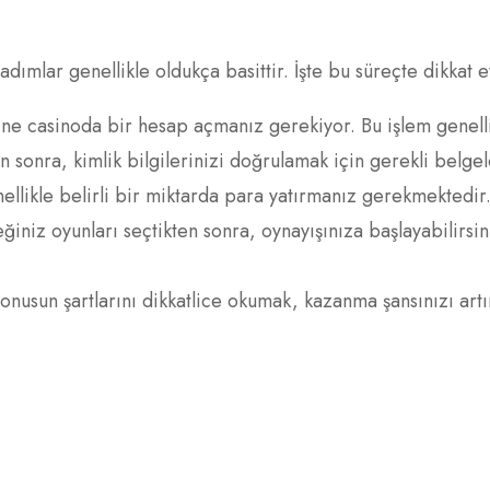
ımlar genellikle oldukça basittir. İşte bu süreçte dikkat 
line casinoda bir hesap açmanız gerekiyor. Bu işlem genelli
 sonra, kimlik bilgilerinizi doğrulamak için gerekli belgel
llikle belirli bir miktarda para yatırmanız gerekmektedir.
iniz oyunları seçtikten sonra, oynayışınıza başlayabilirs
sun şartlarını dikkatlice okumak, kazanma şansınızı artır