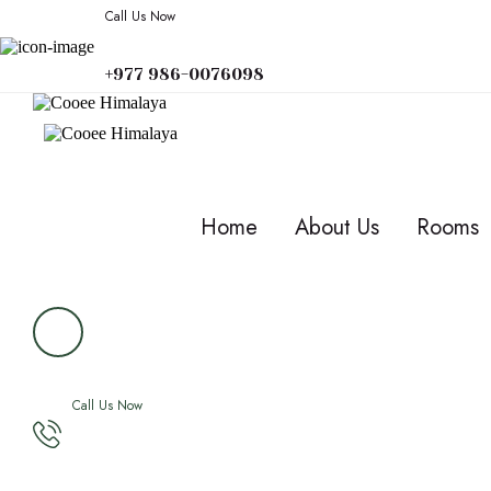
Call Us Now
+977 986-0076098
Home
About Us
Rooms
Call Us Now
+880 170 1111 000