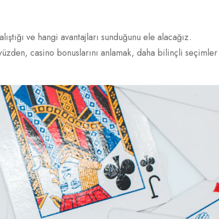
lıştığı ve hangi avantajları sunduğunu ele alacağız.
yüzden, casino bonuslarını anlamak, daha bilinçli seçimler