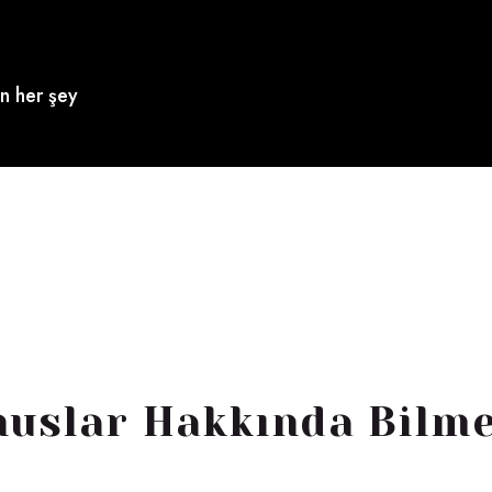
n her şey
uslar Hakkında Bilme