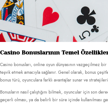
Casino Bonuslarının Temel Özellikler
Casino bonusları, online oyun dünyasının vazgeçilmez bir p
teşvik etmek amacıyla sağlanır. Genel olarak, bonus çeşitl
bonus türü, oyunculara farklı avantajlar sunar ve stratejiler
Bonusların nasıl çalıştığını bilmek, oyuncular için son derec
geçerli olması, ya da belirli bir süre içinde kullanılması ge