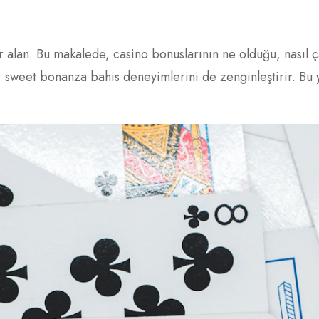
 alan. Bu makalede, casino bonuslarının ne olduğu, nasıl ça
,
sweet bonanza
bahis deneyimlerini de zenginleştirir. Bu 