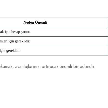
Neden Önemli
 için hesap şarttır.
leri için gereklidir.
çin gereklidir.
kumak, avantajlarınızı artıracak önemli bir adımdır.