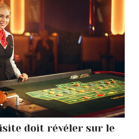
site doit révéler sur le