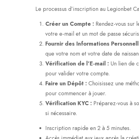
Le processus d’inscription au Legionbet Cas
Créer un Compte :
Rendez-vous sur le
votre e-mail et un mot de passe sécuris
Fournir des Informations Personnell
que votre nom et votre date de naissa
Vérification de l’E-mail :
Un lien de c
pour valider votre compte.
Faire un Dépôt :
Choisissez une métho
pour commencer à jouer.
Vérification KYC :
Préparez-vous à sou
si nécessaire.
Inscription rapide en 2 à 5 minutes.
Accès immédiat aux jeux après la créa