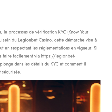
, le processus de vérification KYC (Know Your
u sein du Legionbet Casino, cette démarche vise à
out en respectant les réglementations en vigueur. Si
e faire facilement via
https://legionbet-
 plonge dans les détails du KYC et comment il
 sécurisée.