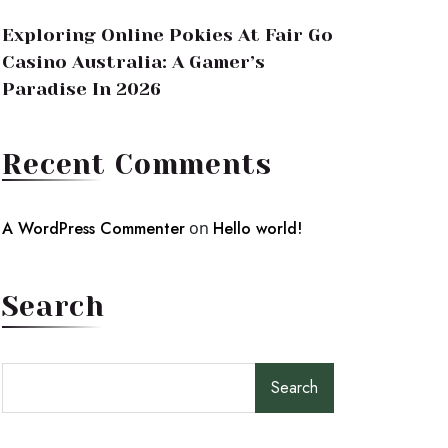
Exploring Online Pokies At Fair Go
Casino Australia: A Gamer’s
Paradise In 2026
Recent Comments
A WordPress Commenter
on
Hello world!
Search
Search