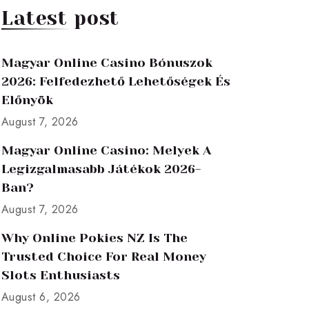
Latest post
Magyar Online Casino Bónuszok
2026: Felfedezhető Lehetőségek És
Előnyök
August 7, 2026
Magyar Online Casino: Melyek A
Legizgalmasabb Játékok 2026-
Ban?
August 7, 2026
Why Online Pokies NZ Is The
Trusted Choice For Real Money
Slots Enthusiasts
August 6, 2026