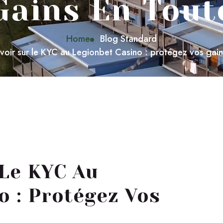
Gains En Tout
Home
Blog Standard
voir sur le KYC au Legionbet Casino : protégez vos gain
 Le KYC Au
o : Protégez Vos