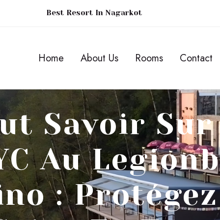
Best Resort In Nagarkot
Home
About Us
Rooms
Contact
ut Savoir Sur
YC Au Legionb
ino : Protégez