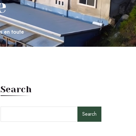
e
s en toute
Search
Search