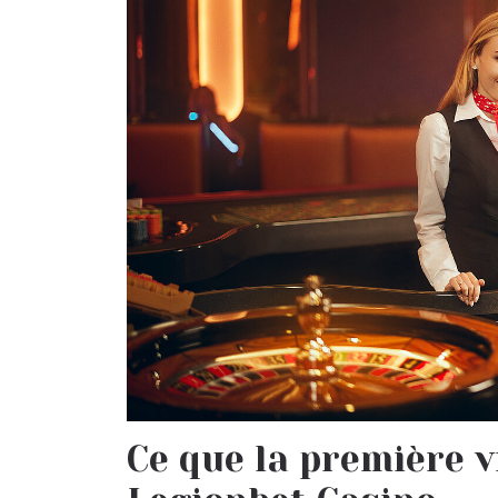
Ce que la première vi