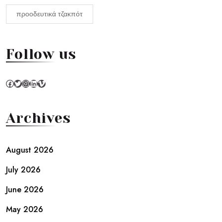
προοδευτικά τζακπότ
Follow us
Facebook
Twitter
Instagram
LinkedIn
Vimeo
Archives
August 2026
July 2026
June 2026
May 2026