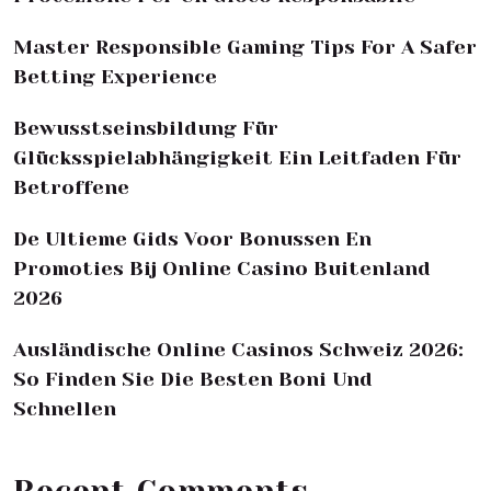
Master Responsible Gaming Tips For A Safer
Betting Experience
Bewusstseinsbildung Für
Glücksspielabhängigkeit Ein Leitfaden Für
Betroffene
De Ultieme Gids Voor Bonussen En
Promoties Bij Online Casino Buitenland
2026
Ausländische Online Casinos Schweiz 2026:
So Finden Sie Die Besten Boni Und
Schnellen