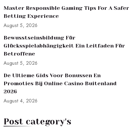
Master Responsible Gaming Tips For A Safer
Betting Experience
August 5, 2026
Bewusstseinsbildung Für
Glücksspielabhängigkeit Ein Leitfaden Für
Betroffene
August 5, 2026
De Ultieme Gids Voor Bonussen En
Promoties Bij Online Casino Buitenland
2026
August 4, 2026
Post category's