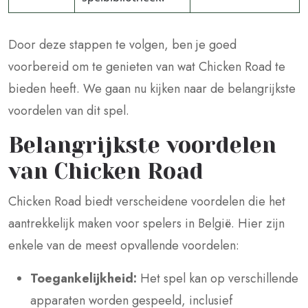
Door deze stappen te volgen, ben je goed
voorbereid om te genieten van wat Chicken Road te
bieden heeft. We gaan nu kijken naar de belangrijkste
voordelen van dit spel.
Belangrijkste voordelen
van Chicken Road
Chicken Road biedt verscheidene voordelen die het
aantrekkelijk maken voor spelers in België. Hier zijn
enkele van de meest opvallende voordelen:
Toegankelijkheid:
Het spel kan op verschillende
apparaten worden gespeeld, inclusief