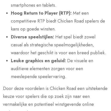
smartphones en tablets.
Hoog Return to Player (RTP):
Met een
competitieve RTP biedt Chicken Road spelers de
kans op goede winsten.
Diverse speelstijlen:
Het spel biedt zowel
casual als strategische speelmogelijkheden,
waardoor het geschikt is voor een breed publiek.
Leuke graphics en geluid:
De visuele en
auditieve elementen zorgen voor een
meeslepende speelervaring.
Door deze voordelen is Chicken Road een uitstekende
keuze voor spelers die op zoek zijn naar een
vermakelijke en potentieel winstgevende online