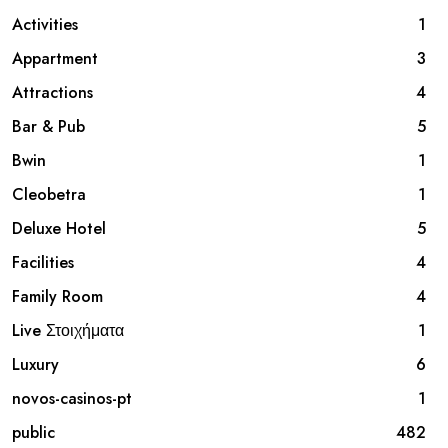
Activities
1
Appartment
3
Attractions
4
Bar & Pub
5
Bwin
1
Cleobetra
1
Deluxe Hotel
5
Facilities
4
Family Room
4
Live Στοιχήματα
1
Luxury
6
novos-casinos-pt
1
public
482