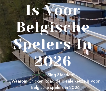
Is Voor
Belgische
Spelers In
2026
Home
Blog Standard
Waarom Chicken Road de ideale keuze is voor
Belgische spelers in 2026