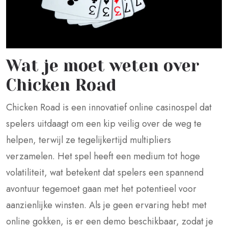
Wat je moet weten over
Chicken Road
Chicken Road is een innovatief online casinospel dat
spelers uitdaagt om een kip veilig over de weg te
helpen, terwijl ze tegelijkertijd multipliers
verzamelen. Het spel heeft een medium tot hoge
volatiliteit, wat betekent dat spelers een spannend
avontuur tegemoet gaan met het potentieel voor
aanzienlijke winsten. Als je geen ervaring hebt met
online gokken, is er een demo beschikbaar, zodat je