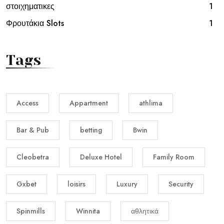
στοιχηματικες
1
Φρουτάκια Slots
1
Tags
Access
Appartment
athlima
Bar & Pub
betting
Bwin
Cleobetra
Deluxe Hotel
Family Room
Gxbet
loisirs
Luxury
Security
Spinmills
Winnita
αθλητικά