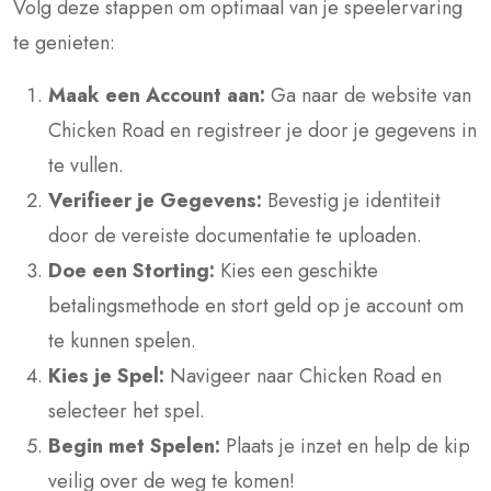
Volg deze stappen om optimaal van je speelervaring
te genieten:
Maak een Account aan:
Ga naar de website van
Chicken Road en registreer je door je gegevens in
te vullen.
Verifieer je Gegevens:
Bevestig je identiteit
door de vereiste documentatie te uploaden.
Doe een Storting:
Kies een geschikte
betalingsmethode en stort geld op je account om
te kunnen spelen.
Kies je Spel:
Navigeer naar Chicken Road en
selecteer het spel.
Begin met Spelen:
Plaats je inzet en help de kip
veilig over de weg te komen!