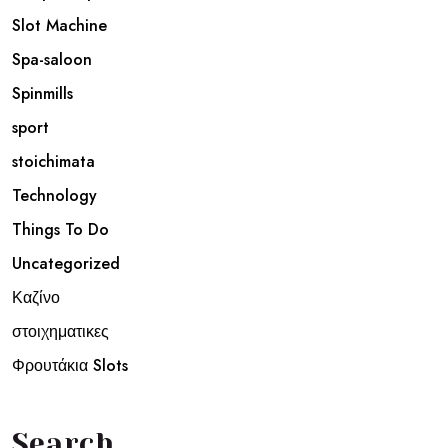
Slot Machine
Spa-saloon
Spinmills
sport
stoichimata
Technology
Things To Do
Uncategorized
Καζίνο
στοιχηματικες
Φρουτάκια Slots
Search