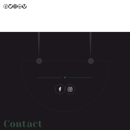
Facebook
Twitter
Instagram
LinkedIn
Vimeo
Contact