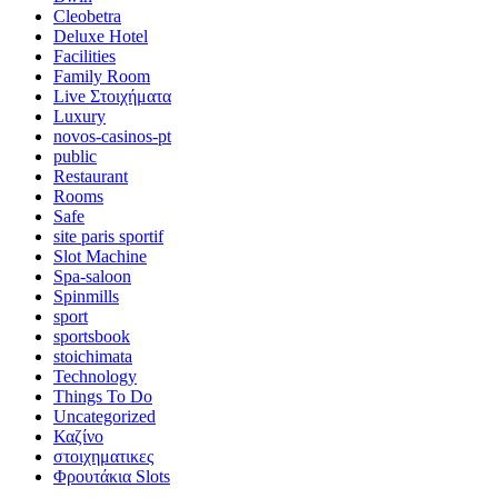
Cleobetra
Deluxe Hotel
Facilities
Family Room
Live Στοιχήματα
Luxury
novos-casinos-pt
public
Restaurant
Rooms
Safe
site paris sportif
Slot Machine
Spa-saloon
Spinmills
sport
sportsbook
stoichimata
Technology
Things To Do
Uncategorized
Καζίνο
στοιχηματικες
Φρουτάκια Slots