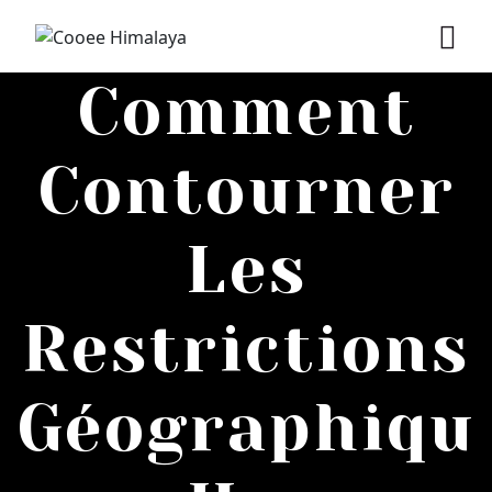
Comment
Contourner
Les
Restrictions
Géographiqu