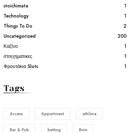
stoichimata
1
Technology
1
Things To Do
2
Uncategorized
200
Καζίνο
1
στοιχηματικες
1
Φρουτάκια Slots
1
Tags
Access
Appartment
athlima
Bar & Pub
betting
Bwin