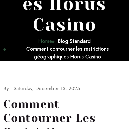
Es Horus
Casino
Home
Blog Standard
Comment contourner les restrictions
géographiques Horus Casino
By -
Saturday, December 13, 2025
Comment
Contourner Les