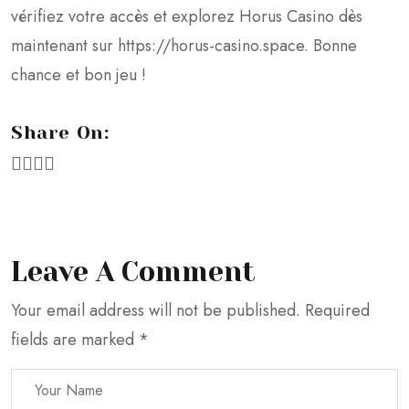
vérifiez votre accès et explorez Horus Casino dès
maintenant sur
https://horus-casino.space
. Bonne
chance et bon jeu !
Share On:
Leave A Comment
Your email address will not be published.
Required
fields are marked
*