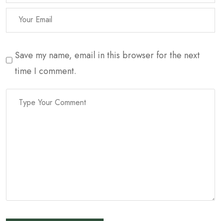
Save my name, email in this browser for the next
time I comment.