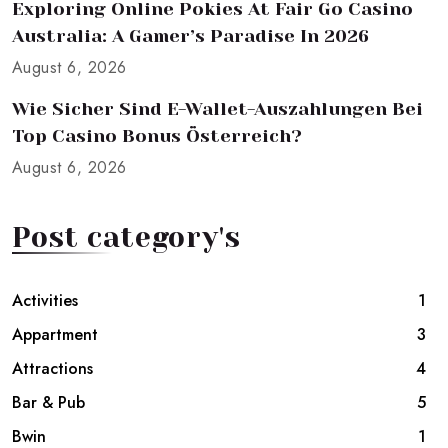
Exploring Online Pokies At Fair Go Casino
Australia: A Gamer’s Paradise In 2026
August 6, 2026
Wie Sicher Sind E-Wallet-Auszahlungen Bei
Top Casino Bonus Österreich?
August 6, 2026
Post category's
Activities
1
Appartment
3
Attractions
4
Bar & Pub
5
Bwin
1