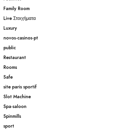
Family Room
Live Στοιχήματα
Luxury
novos-casinos-pt
public
Restaurant
Rooms
Safe
site paris sportif
Slot Machine
Spa-saloon
Spinmills
sport