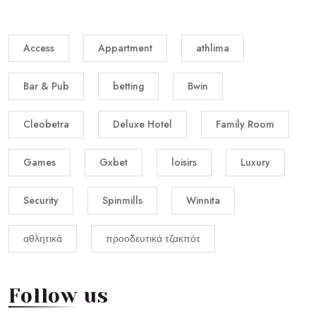
Access
Appartment
athlima
Bar & Pub
betting
Bwin
Cleobetra
Deluxe Hotel
Family Room
Games
Gxbet
loisirs
Luxury
Security
Spinmills
Winnita
αθλητικά
προοδευτικά τζακπότ
Follow us