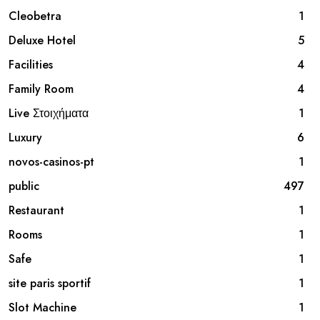
Cleobetra
1
Deluxe Hotel
5
Facilities
4
Family Room
4
Live Στοιχήματα
1
Luxury
6
novos-casinos-pt
1
public
497
Restaurant
1
Rooms
1
Safe
1
site paris sportif
1
Slot Machine
1