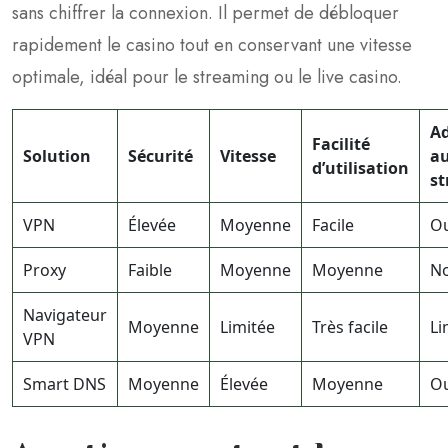
sans chiffrer la connexion. Il permet de débloquer
rapidement le casino tout en conservant une vitesse
optimale, idéal pour le streaming ou le live casino.
A
Facilité
Solution
Sécurité
Vitesse
a
d’utilisation
s
VPN
Élevée
Moyenne
Facile
Ou
Proxy
Faible
Moyenne
Moyenne
N
Navigateur
Moyenne
Limitée
Très facile
Li
VPN
Smart DNS
Moyenne
Élevée
Moyenne
Ou