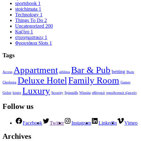
sportsbook
1
stoichimata
1
Technology
1
Things To Do
2
Uncategorized
200
Καζίνο
1
στοιχηματικες
1
Φρουτάκια Slots
1
Tags
Appartment
Bar & Pub
betting
Access
athlima
Bwin
Deluxe Hotel
Family Room
Cleobetra
Games
Luxury
Gxbet
loisirs
Security
Spinmills
Winnita
αθλητικά
προοδευτικά τζακπότ
Follow us
Facebook
Twitter
Instagram
LinkedIn
Vimeo
Archives