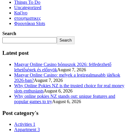
Things To Do
Uncategorized
Καζίνο
στοιχηματικες
Φρουτάκια Slots
Search
Search
Latest post
Magyar Online Casino bónuszok 2026: felfedezhető
lehetőségek és előnyök
August 7, 2026
Magyar Online Casino: melyek a legizgalmasabb játékok
2026-ban?
August 7, 2026
Why Online Pokies NZ is the trusted choice for real money
slots enthusiasts
August 6, 2026
Why online pokies NZ stands out: unique features and
popular games to try
August 6, 2026
Post category's
Activities
1
Appartment
3