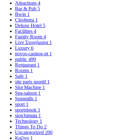
Attractions
4
Bar & Pub
5
Bwin
1
Cleobetra
1
Deluxe Hotel
5
Facilities
4
Family Room
4
Live Στοιχήματα
1
Luxury
6
novos-casinos-pt
1
public
499
Restaurant
1
Rooms
1
Safe
1
site paris sportif
1
Slot Machine
1
Spa-saloon
1
Spinmills
1
sport
1
sportsbook
1
stoichimata
1
Technology
1
Things To Do
2
Uncategorized
200
Καζίνο
1