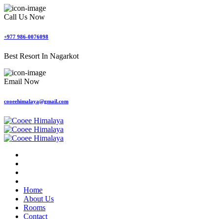
Call Us Now
+977 986-0076098
Best Resort In Nagarkot
Email Now
cooeehimalaya@gmail.com
Home
About Us
Rooms
Contact