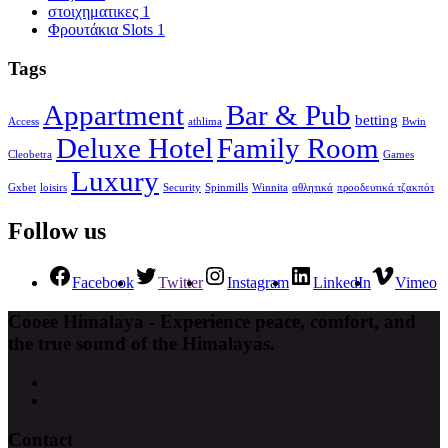
στοιχηματικες
1
Φρουτάκια Slots
1
Tags
Appartment
Bar & Pub
betting
Access
athlima
Bwin
Deluxe Hotel
Family Room
Cleobetra
Games
Luxury
Gxbet
loisirs
Security
Spinmills
Winnita
αθλητικά
προοδευτικά τζακπότ
Follow us
Facebook
Twitter
Instagram
LinkedIn
Vimeo
Cooee Himalaya - Experience peace, comfort, and
the true sound of the Himalayas.
Contact