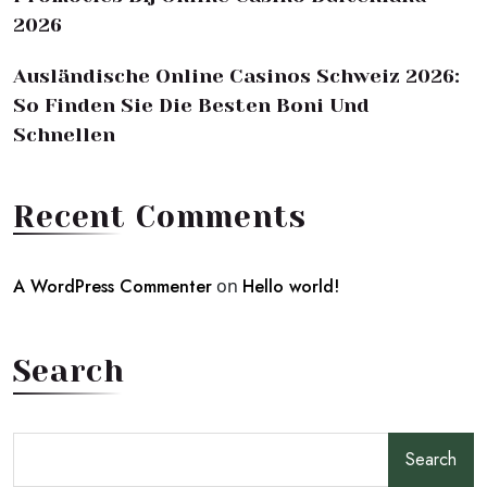
2026
Ausländische Online Casinos Schweiz 2026:
So Finden Sie Die Besten Boni Und
Schnellen
Recent Comments
A WordPress Commenter
on
Hello world!
Search
Search