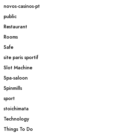
novos-casinos-pt
public
Restaurant
Rooms
Safe
site paris sportif
Slot Machine
Spa-saloon
Spinmills
sport
stoichimata
Technology
Things To Do