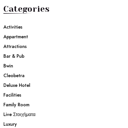
Categories
Activities
Appartment
Attractions
Bar & Pub
Bwin
Cleobetra
Deluxe Hotel
Facilities
Family Room
Live Στοιχήματα
Luxury