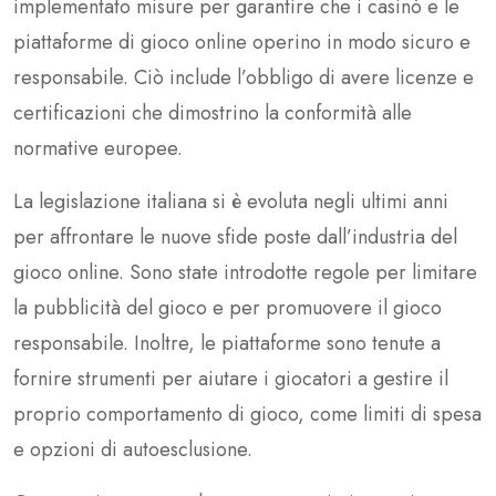
implementato misure per garantire che i casinò e le
piattaforme di gioco online operino in modo sicuro e
responsabile. Ciò include l’obbligo di avere licenze e
certificazioni che dimostrino la conformità alle
normative europee.
La legislazione italiana si è evoluta negli ultimi anni
per affrontare le nuove sfide poste dall’industria del
gioco online. Sono state introdotte regole per limitare
la pubblicità del gioco e per promuovere il gioco
responsabile. Inoltre, le piattaforme sono tenute a
fornire strumenti per aiutare i giocatori a gestire il
proprio comportamento di gioco, come limiti di spesa
e opzioni di autoesclusione.