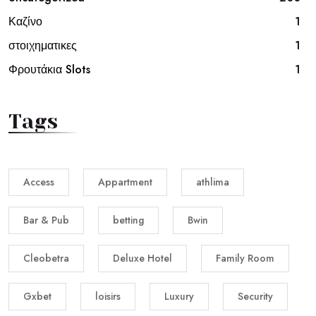
Καζίνο
1
στοιχηματικες
1
Φρουτάκια Slots
1
Tags
Access
Appartment
athlima
Bar & Pub
betting
Bwin
Cleobetra
Deluxe Hotel
Family Room
Gxbet
loisirs
Luxury
Security