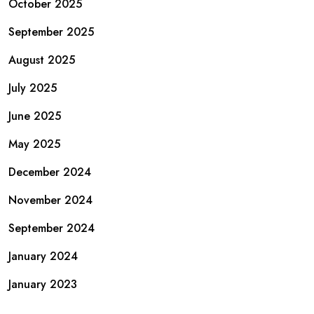
October 2025
September 2025
August 2025
July 2025
June 2025
May 2025
December 2024
November 2024
September 2024
January 2024
January 2023