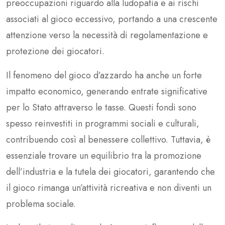
preoccupazioni riguardo alla ludopatia e ai rischi
associati al gioco eccessivo, portando a una crescente
attenzione verso la necessità di regolamentazione e
protezione dei giocatori.
Il fenomeno del gioco d’azzardo ha anche un forte
impatto economico, generando entrate significative
per lo Stato attraverso le tasse. Questi fondi sono
spesso reinvestiti in programmi sociali e culturali,
contribuendo così al benessere collettivo. Tuttavia, è
essenziale trovare un equilibrio tra la promozione
dell’industria e la tutela dei giocatori, garantendo che
il gioco rimanga un’attività ricreativa e non diventi un
problema sociale.