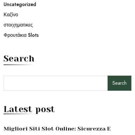
Uncategorized
Καζίνο
στοιχηματικες
Φρουτάκια Slots
Search
Search
Latest post
Migliori Siti Slot Online: Sicurezza E