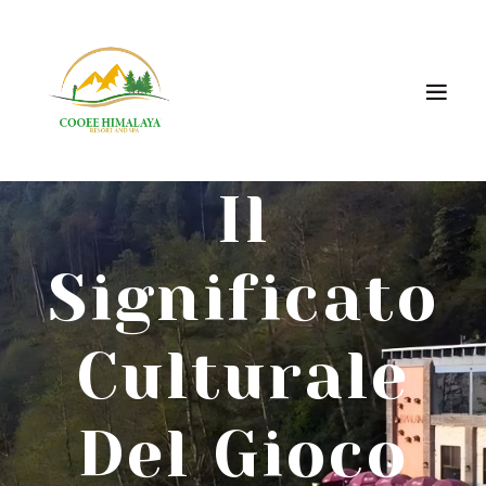
Il
Significato
Culturale
Del Gioco