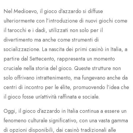
Nel Medioevo, il gioco d’azzardo si diffuse
ulteriormente con l’introduzione di nuovi giochi come
il tarocchi e i dadi, utilizzati non solo per il
divertimento ma anche come strumenti di
socializzazione. La nascita dei primi casinò in Italia, a
partire dal Settecento, rappresenta un momento
cruciale nella storia del gioco. Queste strutture non
solo offrivano intrattenimento, ma fungevano anche da
centri di incontro per le élite, promuovendo l’idea che
il gioco fosse un’attività raffinata e sociale.
Oggi, il gioco d’azzardo in Italia continua a essere un
fenomeno culturale significativo, con una vasta gamma
di opzioni disponibili, dai casinò tradizionali alle