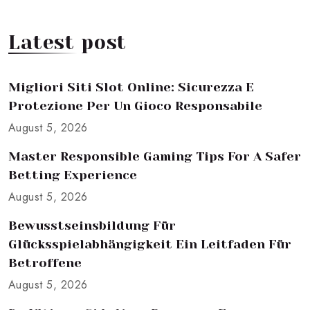
Latest post
Migliori Siti Slot Online: Sicurezza E
Protezione Per Un Gioco Responsabile
August 5, 2026
Master Responsible Gaming Tips For A Safer
Betting Experience
August 5, 2026
Bewusstseinsbildung Für
Glücksspielabhängigkeit Ein Leitfaden Für
Betroffene
August 5, 2026