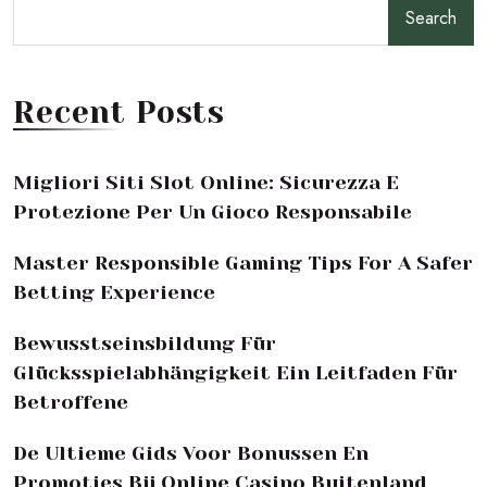
Search
Recent Posts
Migliori Siti Slot Online: Sicurezza E
Protezione Per Un Gioco Responsabile
Master Responsible Gaming Tips For A Safer
Betting Experience
Bewusstseinsbildung Für
Glücksspielabhängigkeit Ein Leitfaden Für
Betroffene
De Ultieme Gids Voor Bonussen En
Promoties Bij Online Casino Buitenland