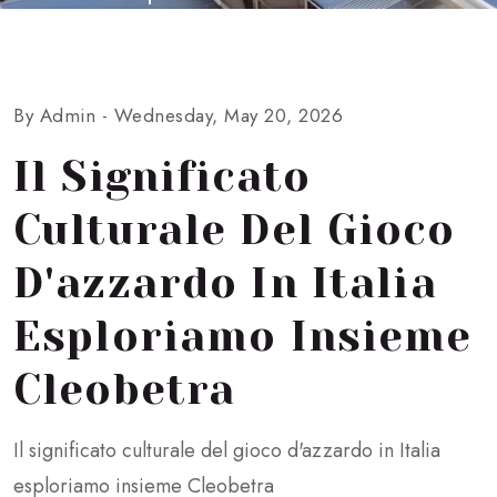
By Admin -
Wednesday, May 20, 2026
Il Significato
Culturale Del Gioco
D'azzardo In Italia
Esploriamo Insieme
Cleobetra
Il significato culturale del gioco d'azzardo in Italia
esploriamo insieme Cleobetra