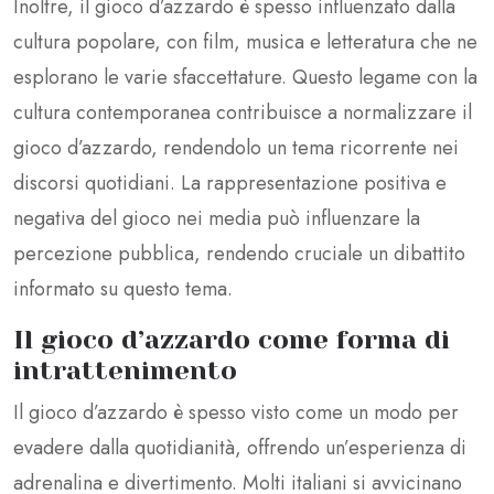
Inoltre, il gioco d’azzardo è spesso influenzato dalla
cultura popolare, con film, musica e letteratura che ne
esplorano le varie sfaccettature. Questo legame con la
cultura contemporanea contribuisce a normalizzare il
gioco d’azzardo, rendendolo un tema ricorrente nei
discorsi quotidiani. La rappresentazione positiva e
negativa del gioco nei media può influenzare la
percezione pubblica, rendendo cruciale un dibattito
informato su questo tema.
Il gioco d’azzardo come forma di
intrattenimento
Il gioco d’azzardo è spesso visto come un modo per
evadere dalla quotidianità, offrendo un’esperienza di
adrenalina e divertimento. Molti italiani si avvicinano