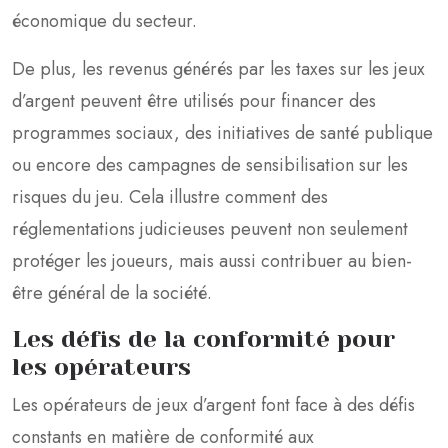
économique du secteur.
De plus, les revenus générés par les taxes sur les jeux
d’argent peuvent être utilisés pour financer des
programmes sociaux, des initiatives de santé publique
ou encore des campagnes de sensibilisation sur les
risques du jeu. Cela illustre comment des
réglementations judicieuses peuvent non seulement
protéger les joueurs, mais aussi contribuer au bien-
être général de la société.
Les défis de la conformité pour
les opérateurs
Les opérateurs de jeux d’argent font face à des défis
constants en matière de conformité aux