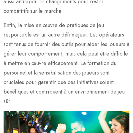
aussi anticiper les changements pour rester
compétitifs sur le marché.
Enfin, la mise en œuvre de pratiques de jeu
responsable est un autre défi majeur. Les opérateurs
sont tenus de fournir des outils pour aider les joueurs à
gérer leur comportement, mais cela peut être difficile
à mettre en œuvre efficacement. La formation du
personnel et la sensibilisation des joueurs sont
cruciales pour garantir que ces initiatives soient
bénéfiques et contribuent à un environnement de jeu
sûr.