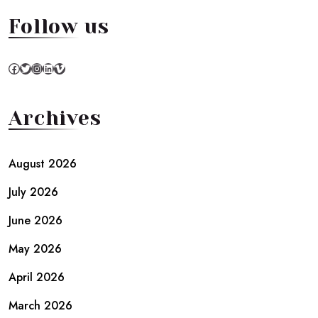
Follow us
Facebook
Twitter
Instagram
LinkedIn
Vimeo
Archives
August 2026
July 2026
June 2026
May 2026
April 2026
March 2026