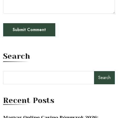
Search
Search
Recent Posts
Magyar Online Casino Bónuszok 2026: