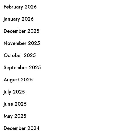
February 2026
January 2026
December 2025
November 2025
October 2025
September 2025
August 2025
July 2025
June 2025
May 2025
December 2024