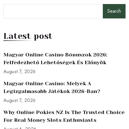
Search
Latest post
Magyar Online Casino Bónuszok 2026:
Felfedezhető Lehetőségek És Előnyök
August 7, 2026
Magyar Online Casino: Melyek A
Legizgalmasabb Játékok 2026-Ban?
August 7, 2026
Why Online Pokies NZ Is The Trusted Choice
For Real Money Slots Enthusiasts