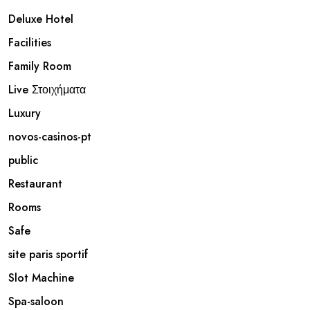
Deluxe Hotel
Facilities
Family Room
Live Στοιχήματα
Luxury
novos-casinos-pt
public
Restaurant
Rooms
Safe
site paris sportif
Slot Machine
Spa-saloon