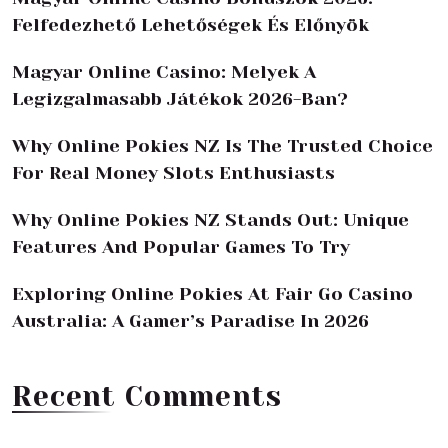
Felfedezhető Lehetőségek És Előnyök
Magyar Online Casino: Melyek A
Legizgalmasabb Játékok 2026-Ban?
Why Online Pokies NZ Is The Trusted Choice
For Real Money Slots Enthusiasts
Why Online Pokies NZ Stands Out: Unique
Features And Popular Games To Try
Exploring Online Pokies At Fair Go Casino
Australia: A Gamer’s Paradise In 2026
Recent Comments