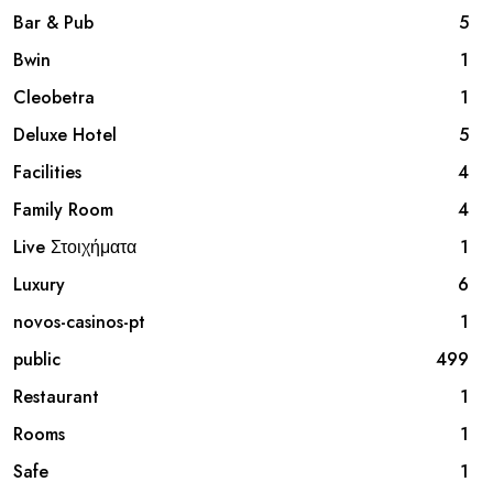
Bar & Pub
5
Bwin
1
Cleobetra
1
Deluxe Hotel
5
Facilities
4
Family Room
4
Live Στοιχήματα
1
Luxury
6
novos-casinos-pt
1
public
499
Restaurant
1
Rooms
1
Safe
1