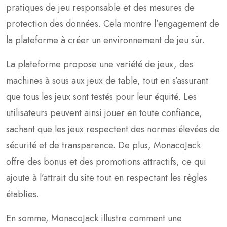
pratiques de jeu responsable et des mesures de
protection des données. Cela montre l’engagement de
la plateforme à créer un environnement de jeu sûr.
La plateforme propose une variété de jeux, des
machines à sous aux jeux de table, tout en s’assurant
que tous les jeux sont testés pour leur équité. Les
utilisateurs peuvent ainsi jouer en toute confiance,
sachant que les jeux respectent des normes élevées de
sécurité et de transparence. De plus, MonacoJack
offre des bonus et des promotions attractifs, ce qui
ajoute à l’attrait du site tout en respectant les règles
établies.
En somme, MonacoJack illustre comment une