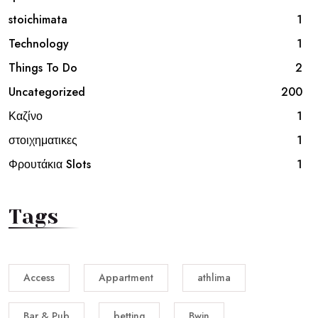
stoichimata
1
Technology
1
Things To Do
2
Uncategorized
200
Καζίνο
1
στοιχηματικες
1
Φρουτάκια Slots
1
Tags
Access
Appartment
athlima
Bar & Pub
betting
Bwin