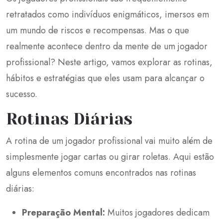
retratados como indivíduos enigmáticos, imersos em
um mundo de riscos e recompensas. Mas o que
realmente acontece dentro da mente de um jogador
profissional? Neste artigo, vamos explorar as rotinas,
hábitos e estratégias que eles usam para alcançar o
sucesso.
Rotinas Diárias
A rotina de um jogador profissional vai muito além de
simplesmente jogar cartas ou girar roletas. Aqui estão
alguns elementos comuns encontrados nas rotinas
diárias:
Preparação Mental:
Muitos jogadores dedicam