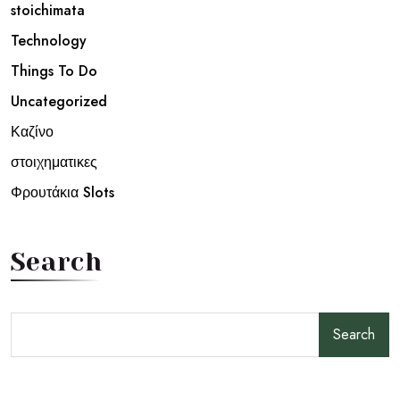
stoichimata
Technology
Things To Do
Uncategorized
Καζίνο
στοιχηματικες
Φρουτάκια Slots
Search
Search