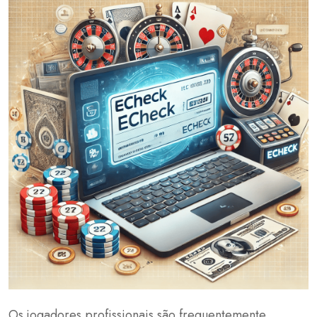
Os jogadores profissionais são frequentemente