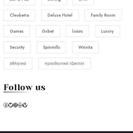
Cleobetra
Deluxe Hotel
Family Room
Games
Gxbet
loisirs
Luxury
Security
Spinmills
Winnita
αθλητικά
προοδευτικά τζακπότ
Follow us
Facebook
Twitter
Instagram
LinkedIn
Vimeo