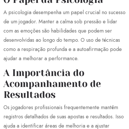
A psicologia desempenha um papel crucial no sucesso
de um jogador. Manter a calma sob pressão e lidar
com as emoções são habilidades que podem ser
desenvolvidas ao longo do tempo. O uso de técnicas
como a respiração profunda e a autoafirmação pode
ajudar a melhorar a performance.
A Importância do
Acompanhamento de
Resultados
Os jogadores profissionais frequentemente mantêm
registros detalhados de suas apostas e resultados. Isso
ajuda a identificar áreas de melhoria e a ajustar