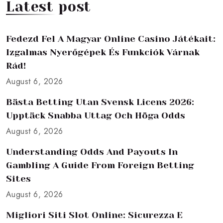
Latest post
Fedezd Fel A Magyar Online Casino Játékait:
Izgalmas Nyerőgépek És Funkciók Várnak
Rád!
August 6, 2026
Bästa Betting Utan Svensk Licens 2026:
Upptäck Snabba Uttag Och Höga Odds
August 6, 2026
Understanding Odds And Payouts In
Gambling A Guide From Foreign Betting
Sites
August 6, 2026
Migliori Siti Slot Online: Sicurezza E