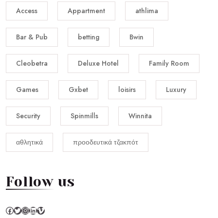
Access
Appartment
athlima
Bar & Pub
betting
Bwin
Cleobetra
Deluxe Hotel
Family Room
Games
Gxbet
loisirs
Luxury
Security
Spinmills
Winnita
αθλητικά
προοδευτικά τζακπότ
Follow us
Facebook
Twitter
Instagram
LinkedIn
Vimeo