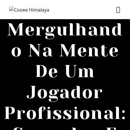
Mergulhand
O Na Mente
De Um
Jogador
Profissional: