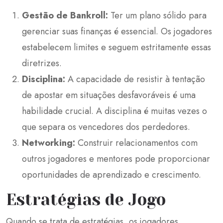
Gestão de Bankroll:
Ter um plano sólido para
gerenciar suas finanças é essencial. Os jogadores
estabelecem limites e seguem estritamente essas
diretrizes.
Disciplina:
A capacidade de resistir à tentação
de apostar em situações desfavoráveis é uma
habilidade crucial. A disciplina é muitas vezes o
que separa os vencedores dos perdedores.
Networking:
Construir relacionamentos com
outros jogadores e mentores pode proporcionar
oportunidades de aprendizado e crescimento.
Estratégias de Jogo
Quando se trata de estratégias, os jogadores