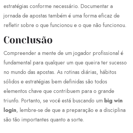
estratégias conforme necessário. Documentar a
jornada de apostas também é uma forma eficaz de
refletir sobre o que funcionou e o que não funcionou.
Conclusão
Compreender a mente de um jogador profissional é
fundamental para qualquer um que queira ter sucesso
no mundo das apostas. As rotinas diárias, hábitos
sólidos e estratégias bem definidas são todos
elementos chave que contribuem para o grande
triunfo. Portanto, se você está buscando um
big win
login
, lembre-se de que a preparação e a disciplina
são tão importantes quanto a sorte.