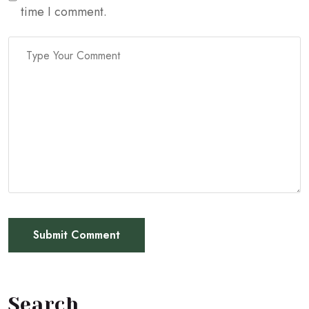
time I comment.
Search