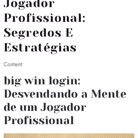
Jogador
Profissional:
Segredos E
Estratégias
Content:
big win login:
Desvendando a Mente
de um Jogador
Profissional