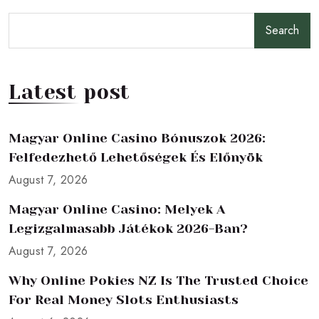
Search
Latest post
Magyar Online Casino Bónuszok 2026:
Felfedezhető Lehetőségek És Előnyök
August 7, 2026
Magyar Online Casino: Melyek A
Legizgalmasabb Játékok 2026-Ban?
August 7, 2026
Why Online Pokies NZ Is The Trusted Choice
For Real Money Slots Enthusiasts