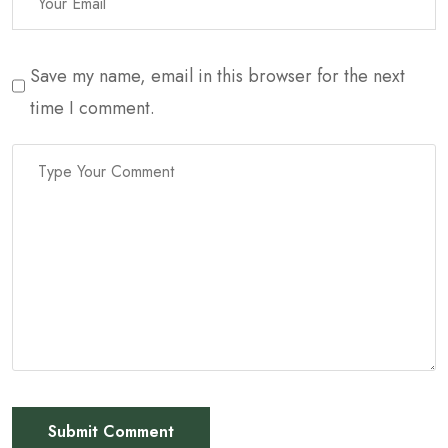
Save my name, email in this browser for the next
time I comment.