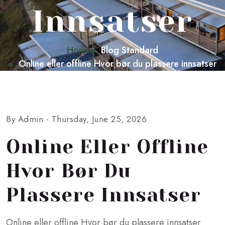
Innsatser
Home
Blog Standard
Online eller offline Hvor bør du plassere innsatser
By Admin -
Thursday, June 25, 2026
Online Eller Offline
Hvor Bør Du
Plassere Innsatser
Online eller offline Hvor bør du plassere innsatser