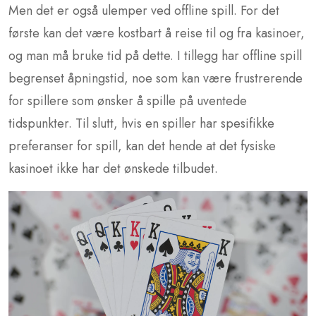
Men det er også ulemper ved offline spill. For det
første kan det være kostbart å reise til og fra kasinoer,
og man må bruke tid på dette. I tillegg har offline spill
begrenset åpningstid, noe som kan være frustrerende
for spillere som ønsker å spille på uventede
tidspunkter. Til slutt, hvis en spiller har spesifikke
preferanser for spill, kan det hende at det fysiske
kasinoet ikke har det ønskede tilbudet.