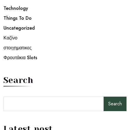
Technology
Things To Do
Uncategorized
Καζίνο
στοιχηματικες
Φρουτάκια Slots
Search
Search
Latest post