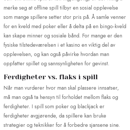
merke seg at offline spill tilbyr en sosial opplevelse
som mange spillere setter stor pris på. Å samle venner
for en kveld med poker eller å delta på en bingo-kveld
kan skape minner og sosiale bånd. For mange er den
fysiske tilstedeværelsen i et kasino en viktig del av
opplevelsen, og kan også påvirke hvordan man
oppfatter spillet og sannsynligheten for gevinst.
Ferdigheter vs. flaks i spill
Når man vurderer hvor man skal plassere innsatser,
må man også ta hensyn til forholdet mellom flaks og
ferdigheter. I spill som poker og blackjack er
ferdigheter avgjørende, da spillere kan bruke
strategier og teknikker for å forbedre sjansene sine.