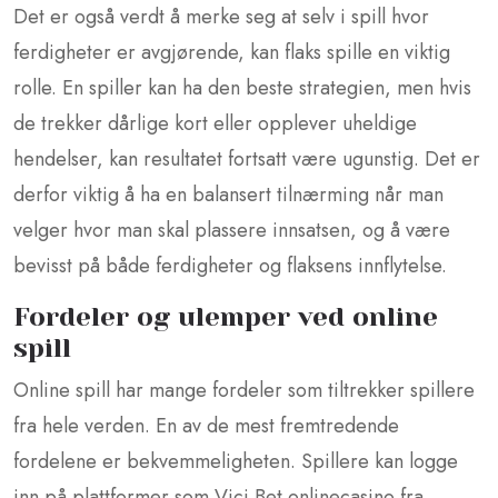
Det er også verdt å merke seg at selv i spill hvor
ferdigheter er avgjørende, kan flaks spille en viktig
rolle. En spiller kan ha den beste strategien, men hvis
de trekker dårlige kort eller opplever uheldige
hendelser, kan resultatet fortsatt være ugunstig. Det er
derfor viktig å ha en balansert tilnærming når man
velger hvor man skal plassere innsatsen, og å være
bevisst på både ferdigheter og flaksens innflytelse.
Fordeler og ulemper ved online
spill
Online spill har mange fordeler som tiltrekker spillere
fra hele verden. En av de mest fremtredende
fordelene er bekvemmeligheten. Spillere kan logge
inn på plattformer som Vici Bet onlinecasino fra