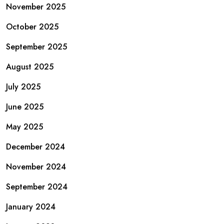
November 2025
October 2025
September 2025
August 2025
July 2025
June 2025
May 2025
December 2024
November 2024
September 2024
January 2024