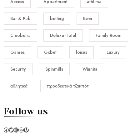
Access
Appartment
athlima
Bar & Pub
betting
Bwin
Cleobetra
Deluxe Hotel
Family Room
Games
Gxbet
loisirs
Luxury
Security
Spinmills
Winnita
αθλητικά
προοδευτικά τζακπότ
Follow us
Facebook
Twitter
Instagram
LinkedIn
Vimeo