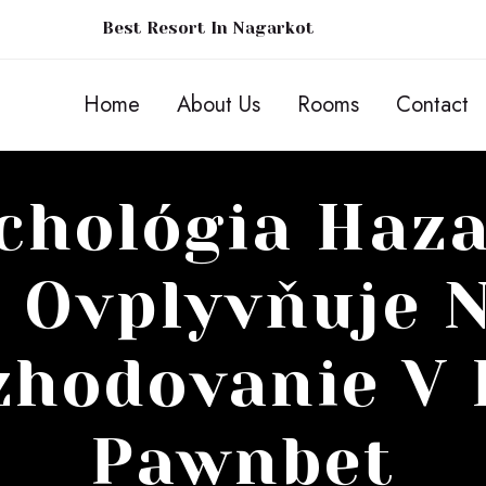
Best Resort In Nagarkot
Home
About Us
Rooms
Contact
chológia Haz
 Ovplyvňuje 
zhodovanie V 
Pawnbet