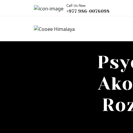
Call Us Now
+977 986-0076098
Psy
Ako
Ro