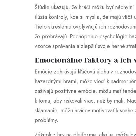
Štúdie ukazujú, že hráči môžu byť náchylní
ilúzia kontroly, kde si myslia, že majú väčš
Tieto skreslenia ovplyvňujú ich rozhodovan
že prehrávajú. Pochopenie psychológie ha
vzorce správania a zlepšiť svoje herné stra
Emocionálne faktory a ich 
Emócie zohrávajú kľúčovú úlohu v rozhodova
hazardnými hrami, môže viesť k nadmernému
zažívajú pozitívne emócie, môžu mať tende
k tomu, aby riskovali viac, než by mali. Na
sklamanie, môžu hráčov motivovať k snahe z
problémy.
Zážitok z hry na platforme, ako je, môže by