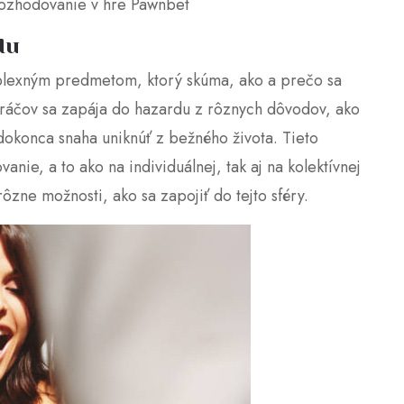
rozhodovanie v hre Pawnbet
du
mplexným predmetom, ktorý skúma, ako a prečo sa
hráčov sa zapája do hazardu z rôznych dôvodov, ako
dokonca snaha uniknúť z bežného života. Tieto
nie, a to ako na individuálnej, tak aj na kolektívnej
zne možnosti, ako sa zapojiť do tejto sféry.