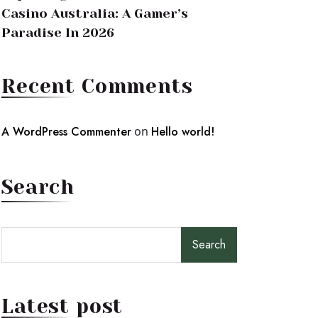
Casino Australia: A Gamer’s
Paradise In 2026
Recent Comments
A WordPress Commenter
on
Hello world!
Search
Search
Latest post