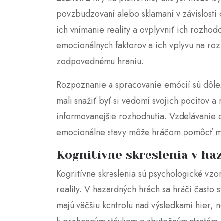
povzbudzovaní alebo sklamaní v závislosti 
ich vnímanie reality a ovplyvniť ich rozhod
emocionálnych faktorov a ich vplyvu na r
zodpovednému hraniu.
Rozpoznanie a spracovanie emócií sú dôlež
mali snažiť byť si vedomí svojich pocitov a
informovanejšie rozhodnutia. Vzdelávanie 
emocionálne stavy môže hráčom pomôcť min
Kognitívne skreslenia v h
Kognitívne skreslenia sú psychologické vzo
reality. V hazardných hrách sa hráči často s
majú väčšiu kontrolu nad výsledkami hier, n