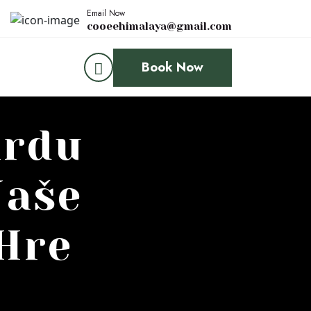
Email Now
cooeehimalaya@gmail.com
Book Now
ardu
Naše
Hre