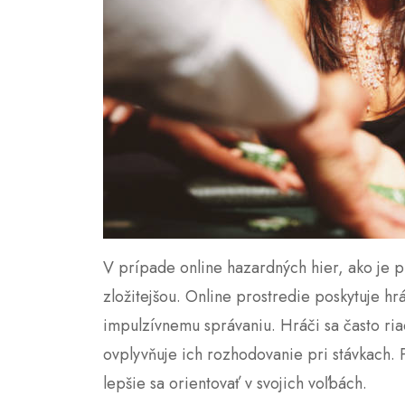
V prípade online hazardných hier, ako je p
zložitejšou. Online prostredie poskytuje h
impulzívnemu správaniu. Hráči sa často ria
ovplyvňuje ich rozhodovanie pri stávkac
lepšie sa orientovať v svojich voľbách.