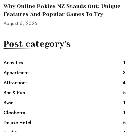
Why Online Pokies NZ Stands Out: Unique
Features And Popular Games To Try
August 6, 2026
Post category's
Activities
1
Appartment
3
Attractions
4
Bar & Pub
5
Bwin
1
Cleobetra
1
Deluxe Hotel
5