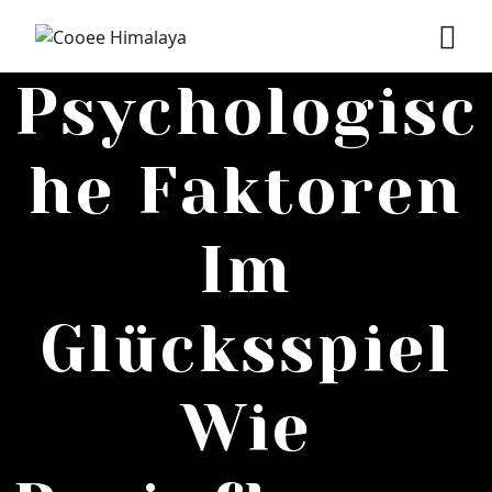
Psychologisc
He Faktoren
Im
Glücksspiel
Wie