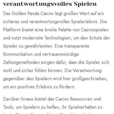
verantwortungsvolles Spielen
Das Golden Panda Casino legt großen Wert auf ein
sicheres und verantwortungsvolles Spielerlebnis. Die
Plattform bietet eine breite Palette von Casinospielen
und nutzt modernste Technologien, um den Schutz der
Spieler zu gewährleisten. Eine transparente
Kommunikation und vertrauenswürdige
Zahlungsmethoden sorgen dafür, dass die Spieler sich
wohl und sicher fühlen können. Die Verantwortung
gegenüber den Spielern wird hier großgeschrieben,
um ein positives Erlebnis zu fördern.
Darüber hinaus bietet das Casino Ressourcen und
Tools, um Spielern zu helfen, ihr Spielverhalten zu