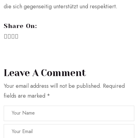
die sich gegenseitig unterstützt und respektiert.
Share On:
Leave A Comment
Your email address will not be published.
Required
fields are marked
*