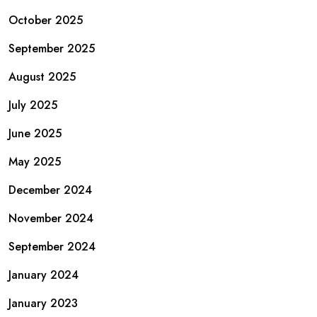
October 2025
September 2025
August 2025
July 2025
June 2025
May 2025
December 2024
November 2024
September 2024
January 2024
January 2023