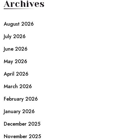
Archives
August 2026
July 2026
June 2026
May 2026
April 2026
March 2026
February 2026
January 2026
December 2025
November 2025