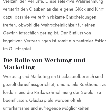
Vielzahl der Verluste. Diese selektive Wahrnehmung
verstärkt den Glauben an das eigene Glück und führt
dazu, dass sie weiterhin riskante Entscheidungen
treffen, obwohl die Wahrscheinlichkeit für einen
Gewinn tatsächlich gering ist. Der Einfluss von
kognitiven Verzerrungen ist somit ein zentraler Faktor
im Glücksspiel.
Die Rolle von Werbung und
Marketing
Werbung und Marketing im Glücksspielbereich sind
gezielt darauf ausgerichtet, emotionale Reaktionen zu
fördern und die Risikowahrnehmung der Spieler zu
beeinflussen. Glücksspiele werden oft als
unterhaltsame und aufregende Möglichkeiten