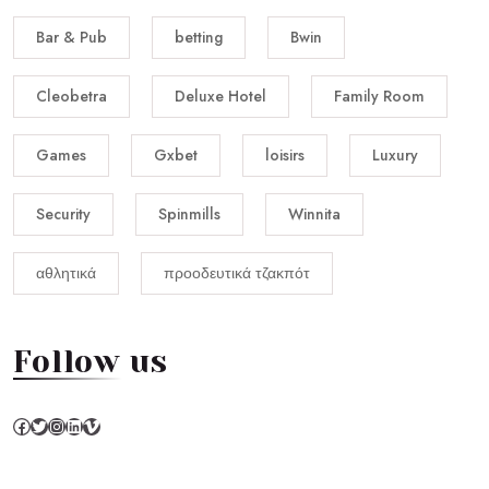
Bar & Pub
betting
Bwin
Cleobetra
Deluxe Hotel
Family Room
Games
Gxbet
loisirs
Luxury
Security
Spinmills
Winnita
αθλητικά
προοδευτικά τζακπότ
Follow us
Facebook
Twitter
Instagram
LinkedIn
Vimeo