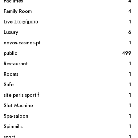
Facilities
4
Family Room
4
Live Στοιχήματα
1
Luxury
6
novos-casinos-pt
1
public
499
Restaurant
1
Rooms
1
Safe
1
site paris sportif
1
Slot Machine
1
Spa-saloon
1
Spinmills
1
sport
1