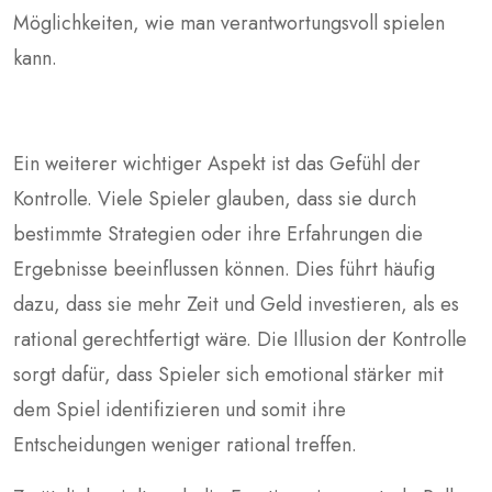
Möglichkeiten, wie man verantwortungsvoll spielen
kann.
Ein weiterer wichtiger Aspekt ist das Gefühl der
Kontrolle. Viele Spieler glauben, dass sie durch
bestimmte Strategien oder ihre Erfahrungen die
Ergebnisse beeinflussen können. Dies führt häufig
dazu, dass sie mehr Zeit und Geld investieren, als es
rational gerechtfertigt wäre. Die Illusion der Kontrolle
sorgt dafür, dass Spieler sich emotional stärker mit
dem Spiel identifizieren und somit ihre
Entscheidungen weniger rational treffen.