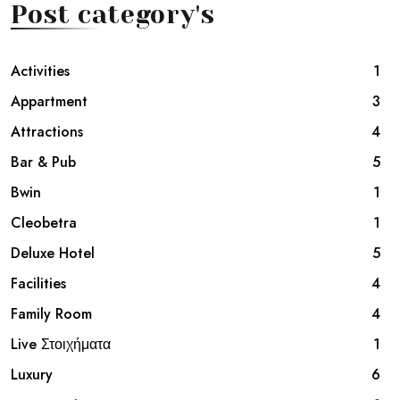
Post category's
Activities
1
Appartment
3
Attractions
4
Bar & Pub
5
Bwin
1
Cleobetra
1
Deluxe Hotel
5
Facilities
4
Family Room
4
Live Στοιχήματα
1
Luxury
6