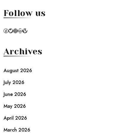
Follow us
Facebook
Twitter
Instagram
LinkedIn
Vimeo
Archives
August 2026
July 2026
June 2026
May 2026
April 2026
March 2026