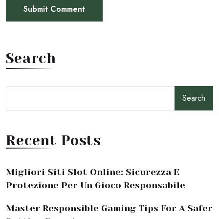
Search
Search
Recent Posts
Migliori Siti Slot Online: Sicurezza E
Protezione Per Un Gioco Responsabile
Master Responsible Gaming Tips For A Safer