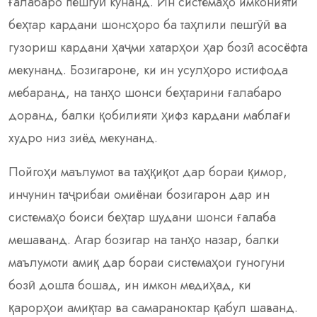
ғалабаро пешгӯӣ кунанд. Ин системаҳо имконияти
беҳтар кардани шонсҳоро ба таҳлили пешгӯӣ ва
гузориш кардани ҳаҷми хатарҳои ҳар бозӣ асосёфта
мекунанд. Бозигароне, ки ин усулҳоро истифода
мебаранд, на танҳо шонси беҳтарини ғалабаро
доранд, балки қобилияти ҳифз кардани маблағи
худро низ зиёд мекунанд.
Пойгоҳи маълумот ва таҳқиқот дар бораи қимор,
инчунин таҷрибаи омиёнаи бозигарон дар ин
системаҳо боиси беҳтар шудани шонси ғалаба
мешаванд. Агар бозигар на танҳо назар, балки
маълумоти амиқ дар бораи системаҳои гуногуни
бозӣ дошта бошад, ин имкон медиҳад, ки
қарорҳои амиқтар ва самараноктар қабул шаванд.