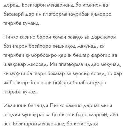
дорад. Бозигарон метавонанд бо итминон ва
бехатарӣ дар ин платформа таҷрибаи қиморро
таҷриба кунанд.
Пинко казино барои ҳамаи завқҳо ва дараҷаҳои
бозигарон бозӣҳоро пешниҳод мекунад, ки
таҷрибаи қиморбозиро ҳарчи бештар фарогир ва
шавқовар месозад. Ин платформа иддао мекунад,
ки муҳити ба таври бехатар ва муосир созад, то ҳар
як бозигар бо шонси беҳтари ғалабаи худро
таҷриба кунад.
Итминони баланди Пинко казино дар таъмини
озодии муошират ва бо сифати барномарезӣ, аён
аст. Бозигарон метавонанд бо истифодаи