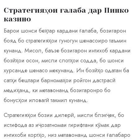
Стратегияҳои ғалаба дар Пинко
казино
Барои шонси беҳтар кардани ғалаба, бозигарон
бояд бо стратегияҳои гуногун шенасоиро таъмин
кунанд. Мисол, баъзе бозигарон интихоб кардани
бозӣҳои осон, мисли слотҳои содда, бо шонси
хурсанде шенасо мекунанд. Ин бозӣҳо одатан ба
сатҳи бештари барномаҳои ройгон дастрасӣ
медиҳанд, ки метавонанд бозигаронро бо
бонусҳои иловагӣ такмил кунанд.
Стратегияҳои бозии дилерӣ, мисли блэкҷек, бо
истифода аз иҷозатномаи гирифтани кӯмак дар
интихоби кортҳо, низ метавонанд шонси ғалабаро