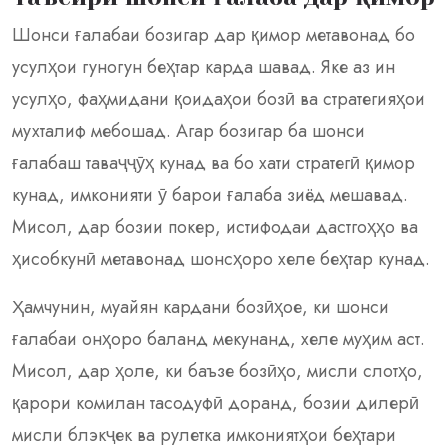
Шонси ғалабаи бозигар дар қимор метавонад бо
усулҳои гуногун беҳтар карда шавад. Яке аз ин
усулҳо, фаҳмидани қоидаҳои бозӣ ва стратегияҳои
мухталиф мебошад. Агар бозигар ба шонси
ғалабаш таваҷҷӯҳ кунад ва бо хати стратегӣ қимор
кунад, имконияти ӯ барои ғалаба зиёд мешавад.
Мисол, дар бозии покер, истифодаи дастгоҳҳо ва
ҳисобкунӣ метавонад шонсҳоро хеле беҳтар кунад.
Ҳамчунин, муайян кардани бозӣҳое, ки шонси
ғалабаи онҳоро баланд мекунанд, хеле муҳим аст.
Мисол, дар ҳоле, ки баъзе бозӣҳо, мисли слотҳо,
қарори комилан тасодуфӣ доранд, бозии дилерӣ
мисли блэкҷек ва рулетка имкониятҳои беҳтари