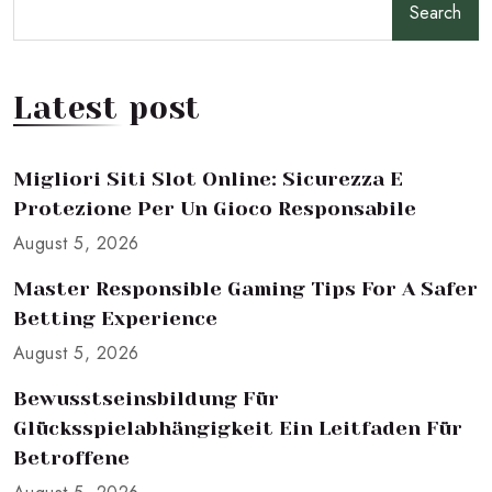
Search
Latest post
Migliori Siti Slot Online: Sicurezza E
Protezione Per Un Gioco Responsabile
August 5, 2026
Master Responsible Gaming Tips For A Safer
Betting Experience
August 5, 2026
Bewusstseinsbildung Für
Glücksspielabhängigkeit Ein Leitfaden Für
Betroffene