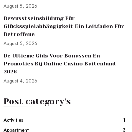
August 5, 2026
Bewusstseinsbildung Für
Glücksspielabhängigkeit Ein Leitfaden Für
Betroffene
August 5, 2026
De Ultieme Gids Voor Bonussen En
Promoties Bij Online Casino Buitenland
2026
August 4, 2026
Post category's
Activities
1
Appartment
3