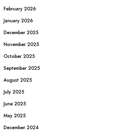
February 2026
January 2026
December 2025
November 2025
October 2025
September 2025
August 2025
July 2025
June 2025
May 2025
December 2024