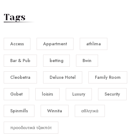
Tags
Access
Appartment
athlima
Bar & Pub
betting
Bwin
Cleobetra
Deluxe Hotel
Family Room
Gxbet
loisirs
Luxury
Security
Spinmills
Winnita
αθλητικά
προοδευτικά τζακπότ