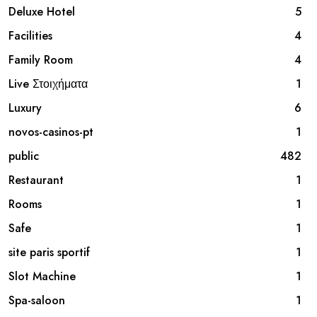
Deluxe Hotel
5
Facilities
4
Family Room
4
Live Στοιχήματα
1
Luxury
6
novos-casinos-pt
1
public
482
Restaurant
1
Rooms
1
Safe
1
site paris sportif
1
Slot Machine
1
Spa-saloon
1