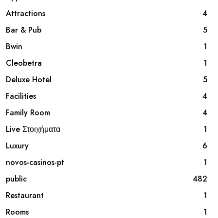
Attractions
4
Bar & Pub
5
Bwin
1
Cleobetra
1
Deluxe Hotel
5
Facilities
4
Family Room
4
Live Στοιχήματα
1
Luxury
6
novos-casinos-pt
1
public
482
Restaurant
1
Rooms
1