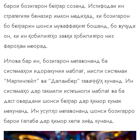
барои бозигарон беҳтар созанд. Истифодаи ин
стратегияи беназир имкон медиҳад, ки бозигарон
бо беҳтарин шонси муваффақият бошанд, бо вуҷуди
он, ки ин қобилиятҳо завқи қобилиятро низ
фароҳам меорад.
Илова бар ин, бозигарон метавонанд ба
системаҳои идоракунии маблағ, мисли системаи
“Мартингейл” ва “Даламбер” таваҷҷӯҳ кунанд. Ин
системаҳо дар такмили истеъмоли маблағ ва ба
даст овардани шонси беҳтар дар қимор кумак
мекунанд. Ин усулҳо метавонанд шонси бозигарро
барои ғалаба дар қимор хеле зиёд кунанд.