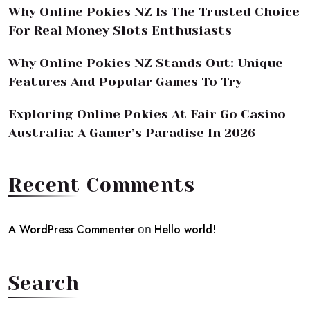
Why Online Pokies NZ Is The Trusted Choice
For Real Money Slots Enthusiasts
Why Online Pokies NZ Stands Out: Unique
Features And Popular Games To Try
Exploring Online Pokies At Fair Go Casino
Australia: A Gamer’s Paradise In 2026
Recent Comments
A WordPress Commenter
on
Hello world!
Search