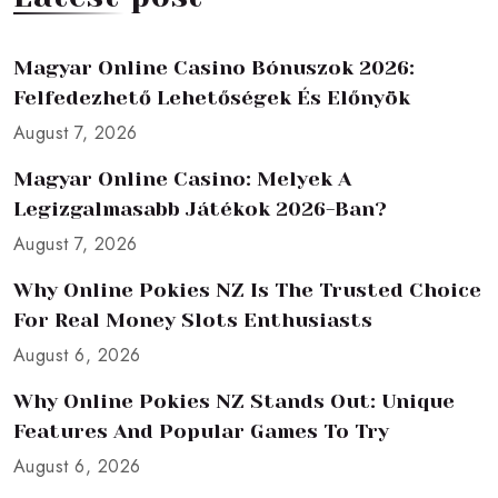
Magyar Online Casino Bónuszok 2026:
Felfedezhető Lehetőségek És Előnyök
August 7, 2026
Magyar Online Casino: Melyek A
Legizgalmasabb Játékok 2026-Ban?
August 7, 2026
Why Online Pokies NZ Is The Trusted Choice
For Real Money Slots Enthusiasts
August 6, 2026
Why Online Pokies NZ Stands Out: Unique
Features And Popular Games To Try
August 6, 2026