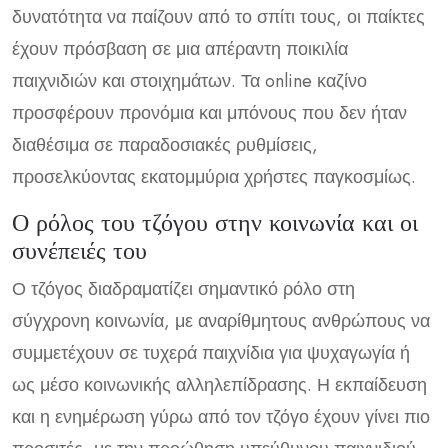
δυνατότητα να παίζουν από το σπίτι τους, οι παίκτες
έχουν πρόσβαση σε μια απέραντη ποικιλία
παιχνιδιών και στοιχημάτων. Τα online καζίνο
προσφέρουν προνόμια και μπόνους που δεν ήταν
διαθέσιμα σε παραδοσιακές ρυθμίσεις,
προσελκύοντας εκατομμύρια χρήστες παγκοσμίως.
Ο ρόλος του τζόγου στην κοινωνία και οι
συνέπειές του
Ο τζόγος διαδραματίζει σημαντικό ρόλο στη
σύγχρονη κοινωνία, με αναρίθμητους ανθρώπους να
συμμετέχουν σε τυχερά παιχνίδια για ψυχαγωγία ή
ως μέσο κοινωνικής αλληλεπίδρασης. Η εκπαίδευση
και η ενημέρωση γύρω από τον τζόγο έχουν γίνει πιο