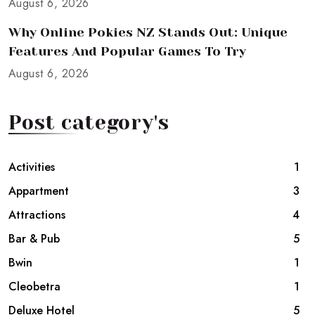
August 6, 2026
Why Online Pokies NZ Stands Out: Unique
Features And Popular Games To Try
August 6, 2026
Post category's
Activities
1
Appartment
3
Attractions
4
Bar & Pub
5
Bwin
1
Cleobetra
1
Deluxe Hotel
5