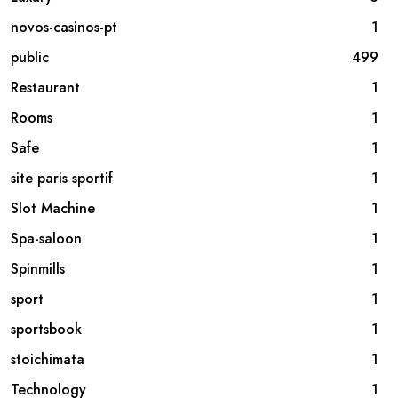
novos-casinos-pt
1
public
499
Restaurant
1
Rooms
1
Safe
1
site paris sportif
1
Slot Machine
1
Spa-saloon
1
Spinmills
1
sport
1
sportsbook
1
stoichimata
1
Technology
1