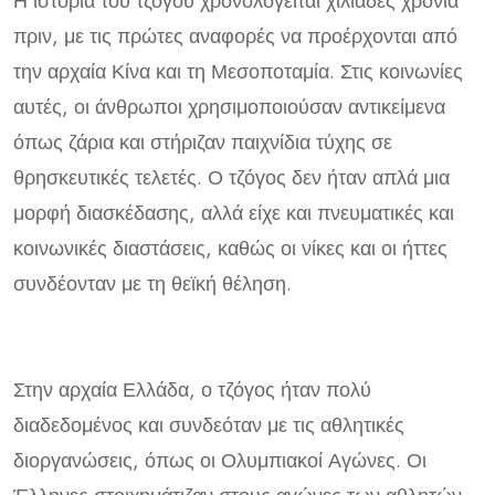
Η ιστορία του τζόγου χρονολογείται χιλιάδες χρόνια
πριν, με τις πρώτες αναφορές να προέρχονται από
την αρχαία Κίνα και τη Μεσοποταμία. Στις κοινωνίες
αυτές, οι άνθρωποι χρησιμοποιούσαν αντικείμενα
όπως ζάρια και στήριζαν παιχνίδια τύχης σε
θρησκευτικές τελετές. Ο τζόγος δεν ήταν απλά μια
μορφή διασκέδασης, αλλά είχε και πνευματικές και
κοινωνικές διαστάσεις, καθώς οι νίκες και οι ήττες
συνδέονταν με τη θεϊκή θέληση.
Στην αρχαία Ελλάδα, ο τζόγος ήταν πολύ
διαδεδομένος και συνδεόταν με τις αθλητικές
διοργανώσεις, όπως οι Ολυμπιακοί Αγώνες. Οι