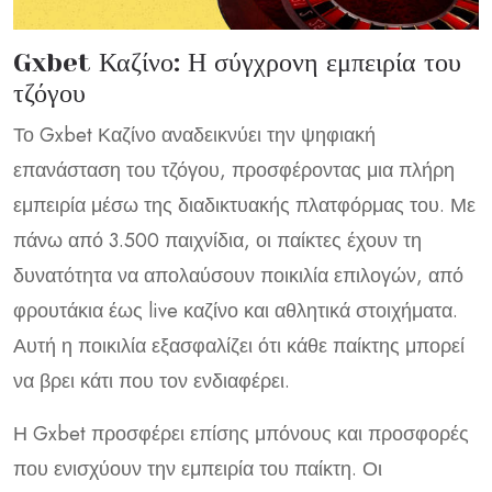
Gxbet Καζίνο: Η σύγχρονη εμπειρία του
τζόγου
Το Gxbet Καζίνο αναδεικνύει την ψηφιακή
επανάσταση του τζόγου, προσφέροντας μια πλήρη
εμπειρία μέσω της διαδικτυακής πλατφόρμας του. Με
πάνω από 3.500 παιχνίδια, οι παίκτες έχουν τη
δυνατότητα να απολαύσουν ποικιλία επιλογών, από
φρουτάκια έως live καζίνο και αθλητικά στοιχήματα.
Αυτή η ποικιλία εξασφαλίζει ότι κάθε παίκτης μπορεί
να βρει κάτι που τον ενδιαφέρει.
Η Gxbet προσφέρει επίσης μπόνους και προσφορές
που ενισχύουν την εμπειρία του παίκτη. Οι