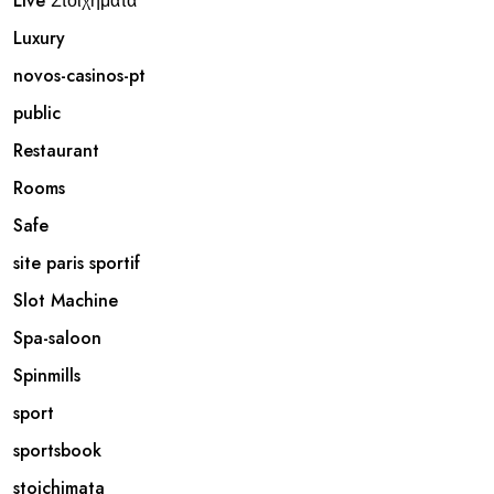
Live Στοιχήματα
Luxury
novos-casinos-pt
public
Restaurant
Rooms
Safe
site paris sportif
Slot Machine
Spa-saloon
Spinmills
sport
sportsbook
stoichimata