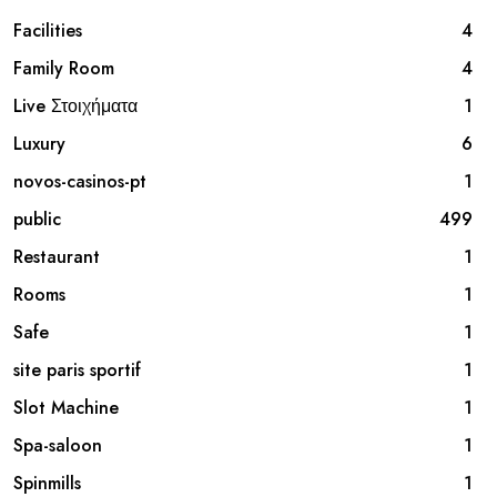
Facilities
4
Family Room
4
Live Στοιχήματα
1
Luxury
6
novos-casinos-pt
1
public
499
Restaurant
1
Rooms
1
Safe
1
site paris sportif
1
Slot Machine
1
Spa-saloon
1
Spinmills
1