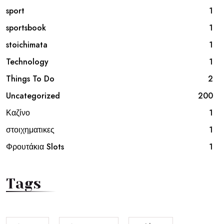
sport
1
sportsbook
1
stoichimata
1
Technology
1
Things To Do
2
Uncategorized
200
Καζίνο
1
στοιχηματικες
1
Φρουτάκια Slots
1
Tags