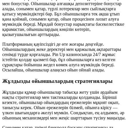
мен бонустар. Ойыншылар алғашқы депозиттеріне бонустар
алады, сонымен қатар, түрлі лотереялар мен сыйлықтарға
қатысу мүмкіндіктері бар. Бұл ойыншыларға тек ақша ұтып
қана қоймай, сонымен қатар, ойын процесінен ләззат алуға
мүмкіндік береді. Мұндай бонустар нарықтағы бәсекелестікке
қарамастан, ойыншылардың көңілін көтеріп,
қызығушылығын арттырады.
Платформаның қауіпсіздігі де өте жоғары деңгейде.
Ойыншылардың жеке деректері мен қаржылық ақпараттары
сенімді түрде қорғалады. Pin Up казиносында 24/7 жұмыс
істейтін қолдау қызметі бар, бұл ойыншыларға кез келген
сұрақтары бойынша жедел көмек алуға мүмкіндік береді.
Осылайша, ойыншылар алаңсыз ойын ойнай алады.
Жұлдызды ойыншылардың стратегиялары
Жұлдызды құмар ойыншылар табысқа жету үшін әрдайым
нақты стратегиялар мен тактикаларды қолданады. Бірінші
кезекте, ойыншылар ойындардың ережелерін мұқият оқып,
танысуы керек. Ойын ережелерін білмей, ойынға кірісу —
үлкен шығындарға әкелуі мүмкін. Сондықтан, ең алдымен, әр
ойынның механизмдері мен жеңіс шарттарын түсіну маңызды.
Сонымен қатар, тиімді банкролл басқару стратегиясы да