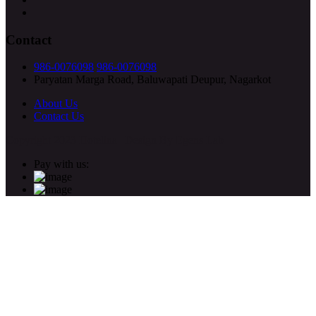
Contact
986-0076098
986-0076098
Paryatan Marga Road, Baluwapati Deupur, Nagarkot
About Us
Contact Us
Copyright 2023
Hotelina
| Design By
Egens Lab
Pay with us: