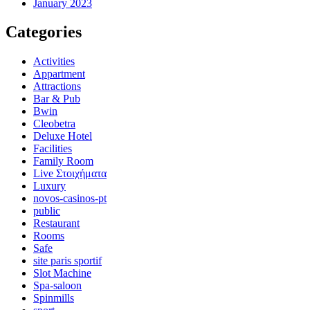
January 2023
Categories
Activities
Appartment
Attractions
Bar & Pub
Bwin
Cleobetra
Deluxe Hotel
Facilities
Family Room
Live Στοιχήματα
Luxury
novos-casinos-pt
public
Restaurant
Rooms
Safe
site paris sportif
Slot Machine
Spa-saloon
Spinmills