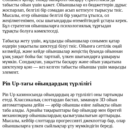
табысты ойын үшін қажет. Ойыншылар өз бюджеттерін дұрыс
жоспарлап, белгілі бір сомадан асып кетпеуге тырысуы тиіс.
Мысалы, егер ойыншы белгілі бір уақытта ұтылса, ол
жеңілмегенімен, осы шығындарды өтемейтіндей ұстауы керек.
Бұл стратегия ойыншыларға психологиялық тұрғыдан
тұрақты болуға көмектеседі.
Табысқа жету үшін, жұлдызды ойыншылар сонымен қатар
өздерін уақытылы шектеуді білуі тиіс. Ойынға сәттілік оңай
келмейді, және кейде ойыншылар жеңістің буында ойыннан
ұзақ уақыт бойы бас тартпай, үлкен шығындарға ұшырауы
мүмкін. Сондықтан, уақытты басқару және ойын уақытына
шектеулер қою — кез келген табысты ойыншы үшін маңызды
элемент.
Pin Up-тағы ойындардың түрлілігі
Pin Up казиносында ойындардың әр түрлілігі оны тартымды
етеді. Классикалық слоттардан бастап, заманауи 3D ойын
автоматтарына дейін — әрбір ойыншы өзіне лайықты ойын
таба алады. Арнайы тақырыптары бар ойындар мен бірегей
механизмдер ойыншылардың қызығушылығын арттырады.
Мысалы, кейбір слоттарда прогрессивті джекпоттар бар, олар
ойыншыларға үлкен сыйлықтар ұту мүмкіндігін береді.