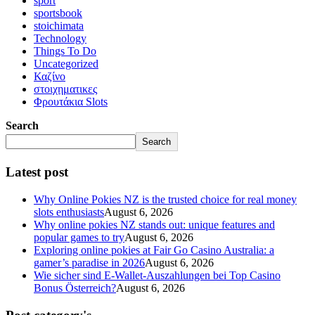
sport
sportsbook
stoichimata
Technology
Things To Do
Uncategorized
Καζίνο
στοιχηματικες
Φρουτάκια Slots
Search
Search
Latest post
Why Online Pokies NZ is the trusted choice for real money
slots enthusiasts
August 6, 2026
Why online pokies NZ stands out: unique features and
popular games to try
August 6, 2026
Exploring online pokies at Fair Go Casino Australia: a
gamer’s paradise in 2026
August 6, 2026
Wie sicher sind E-Wallet-Auszahlungen bei Top Casino
Bonus Österreich?
August 6, 2026