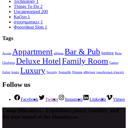
Technology
1
Things To Do
2
Uncategorized
200
Καζίνο
1
στοιχηματικες
1
Φρουτάκια Slots
1
Tags
Appartment
Bar & Pub
betting
Access
athlima
Bwin
Deluxe Hotel
Family Room
Cleobetra
Games
Luxury
Gxbet
loisirs
Security
Spinmills
Winnita
αθλητικά
προοδευτικά τζακπότ
Follow us
Facebook
Twitter
Instagram
LinkedIn
Vimeo
Cooee Himalaya - Experience peace, comfort, and
the true sound of the Himalayas.