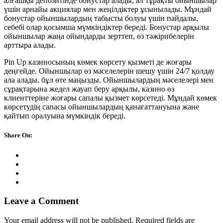
алғашқы депозитінде бонустар алады, ал тұрақты ойыншылар
үшін арнайы акциялар мен жеңілдіктер ұсынылады. Мұндай
бонустар ойыншылардың табысты болуы үшін пайдалы,
себебі олар қосымша мүмкіндіктер береді. Бонустар арқылы
ойыншылар жаңа ойындарды зерттеп, өз тәжірибелерін
арттыра алады.
Pin Up казиносының көмек көрсету қызметі де жоғары
деңгейде. Ойыншылар өз мәселелерін шешу үшін 24/7 қолдау
ала алады, бұл өте маңызды. Ойыншылардың мәселелері мен
сұрақтарына жедел жауап беру арқылы, казино өз
клиенттеріне жоғары сапалы қызмет көрсетеді. Мұндай көмек
көрсетудің сапасы ойыншылардың қанағаттануына және
қайтып оралуына мүмкіндік береді.
Share On:
Leave a Comment
Your email address will not be published.
Required fields are