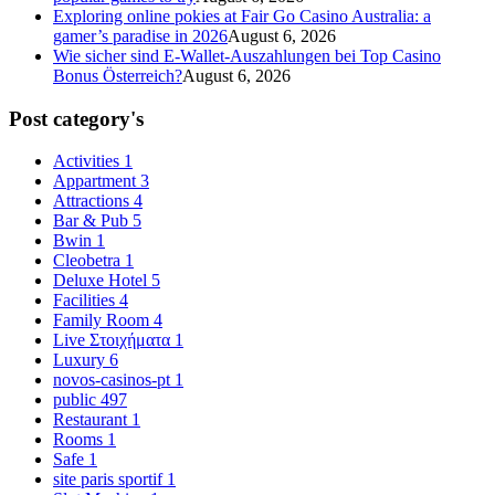
Exploring online pokies at Fair Go Casino Australia: a
gamer’s paradise in 2026
August 6, 2026
Wie sicher sind E-Wallet-Auszahlungen bei Top Casino
Bonus Österreich?
August 6, 2026
Post category's
Activities
1
Appartment
3
Attractions
4
Bar & Pub
5
Bwin
1
Cleobetra
1
Deluxe Hotel
5
Facilities
4
Family Room
4
Live Στοιχήματα
1
Luxury
6
novos-casinos-pt
1
public
497
Restaurant
1
Rooms
1
Safe
1
site paris sportif
1