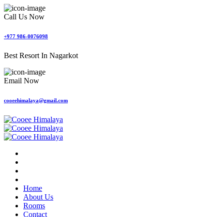
Call Us Now
+977 986-0076098
Best Resort In Nagarkot
Email Now
cooeehimalaya@gmail.com
Home
About Us
Rooms
Contact