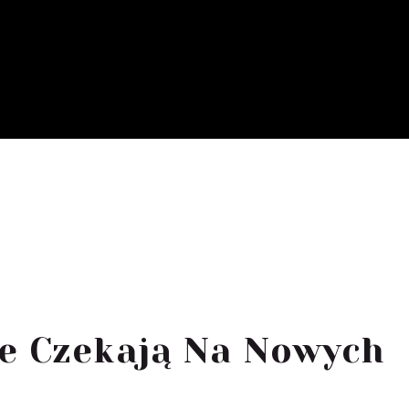
je Czekają Na Nowych