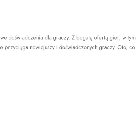
owe doświadczenia dla graczy. Z bogatą ofertą gier, w tym
óre przyciąga nowicjuszy i doświadczonych graczy. Oto, co