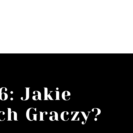
6: Jakie
ch Graczy?